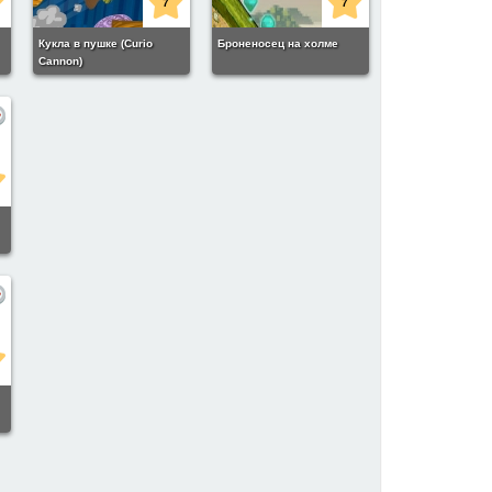
7
7
Кукла в пушке (Curio
Броненосец на холме
Cannon)