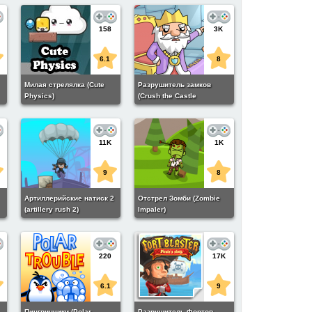
158
3K
6.1
8
Милая стрелялка (Cute
Разрушитель замков
Physics)
(Crush the Castle
Adventures)
11K
1K
9
8
Артиллерийские натиск 2
Отстрел Зомби (Zombie
(artillery rush 2)
Impaler)
220
17K
6.1
9
Пингвинчики (Polar
Разрушитель Фортов