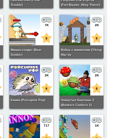
Trouble)
(Fort Blaster. Ahoy There!)
7K
2K
8
8
Мишка-солдат (Bear
Война с викингами (Viking
Soldier)
War by
flashgamesfan.com)
2K
2K
8
8
Ежики (Porcupine Pop)
Чокнутые Каштаны 2
(Bonkers Conkers 2)
717
1K