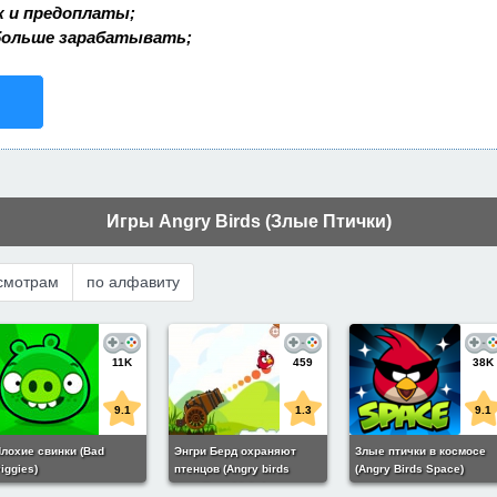
к и предоплаты;
больше зарабатывать;
Игры Angry Birds (Злые Птички)
смотрам
по алфавиту
11K
459
38K
9.1
1.3
9.1
лохие свинки (Bad
Энгри Берд охраняют
Злые птички в космосе
iggies)
птенцов (Angry birds
(Angry Birds Space)
guarding chicks)