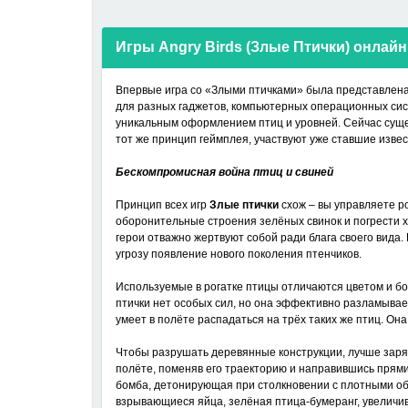
Игры Angry Birds (Злые Птички) онлайн
Впервые игра со «Злыми птичками» была представлена 
для разных гаджетов, компьютерных операционных сист
уникальным оформлением птиц и уровней. Сейчас сущ
тот же принцип геймплея, участвуют уже ставшие изве
Бескомпромисная война птиц и свиней
Принцип всех игр
Злые птички
схож – вы управляете ро
оборонительные строения зелёных свинок и погрести 
герои отважно жертвуют собой ради блага своего вида.
угрозу появление нового поколения птенчиков.
Используемые в рогатке птицы отличаются цветом и бо
птички нет особых сил, но она эффективно разламывае
умеет в полёте распадаться на трёх таких же птиц. Она
Чтобы разрушать деревянные конструкции, лучше заряж
полёте, поменяв его траекторию и направившись прями
бомба, детонирующая при столкновении с плотными объ
взрывающиеся яйца, зелёная птица-бумеранг, увеличи