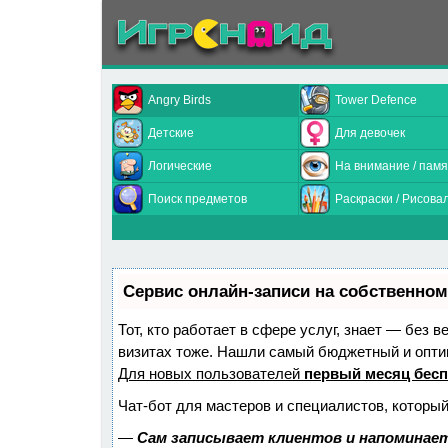
Angry Birds
Tower Defence
Детские
Для девочек
Логические
На внимание / памя
Поиск предметов
Раскраски / Рисова
Сервис онлайн-записи на собственном
Тот, кто работает в сфере услуг, знает — без 
визитах тоже. Нашли самый бюджетный и опт
Для новых пользователей
первый месяц бес
Чат-бот для мастеров и специалистов, которы
—
Сам записывает клиентов и напоминает