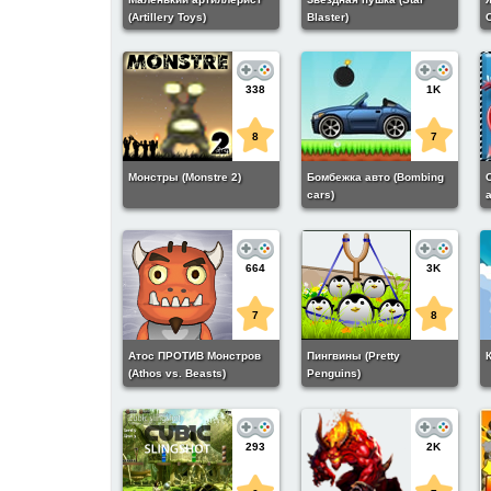
(Artillery Toys)
Blaster)
V
338
1K
8
7
Монстры (Monstre 2)
Бомбежка авто (Bombing
cars)
a
664
3K
7
8
Атос ПРОТИВ Монстров
Пингвины (Pretty
К
(Athos vs. Beasts)
Penguins)
293
2K