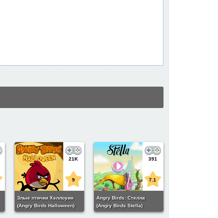
21K
391
9
7.1
Злые птички Хэллоуин
Angry Birds: Стелла
(Angry Birds Halloween)
(Angry Birds Stella)