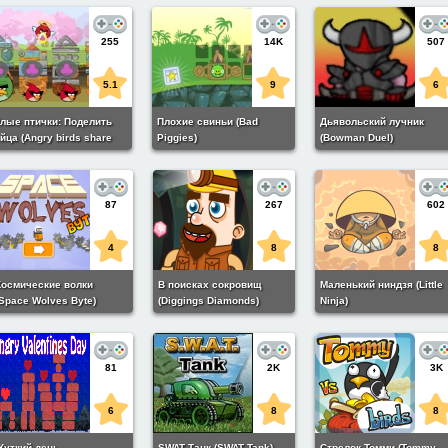
255
14K
507
5.1
9
6
лые птички: Поделить
Плохие свиньи (Bad
Дьявольский лучник
йца (Angry birds share
Piggies)
(Bowman Duel)
ggs)
87
267
602
4
8
8
Космические волки
В поисках сокровищ
Маленький ниндзя (Little
(Space Wolves Byte)
(Diggings Diamonds)
Ninja)
81
2K
3K
6
8
8
Жуткий день
SWAT Танк (SWAT Tank)
Стрелок Томми (Tommy