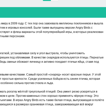
миру в 2009 году. С тех пор она завоевала миллионы поклонников и вышла
ем и игровых консолей. Были также выпущены версии Angry Birds с
ествуют и флеш-варианты этой популярнейшей игры, в которых реализован
стными персонажи.
гаткой, устанавливая силу и угол выстрела, чтобы уничтожить
хрюшек под обломками. В качестве снарядов используются птицы. Пернатые
 Ведь свиньи обожают яичницу и активно поедают птичьи яйца, ставя под
евыми качествами. Самый простой «снаряд» носит красные перья. У этой
т простые крепости. Среди усиленных бойцов есть синяя птичка, которая
 особенно сильна против стекла и льда.
ать рогатку жёлтой треугольной птицей. Она умеет резко ускоряться в
ком к цели. Против каменных стен хорошо применять чёрную птицу. Это
ектами. В играх Angry Birds есть также белая птица, выпускающая в полёте
вающаяся в размерах оранжевая птица, замораживающая всё вокруг