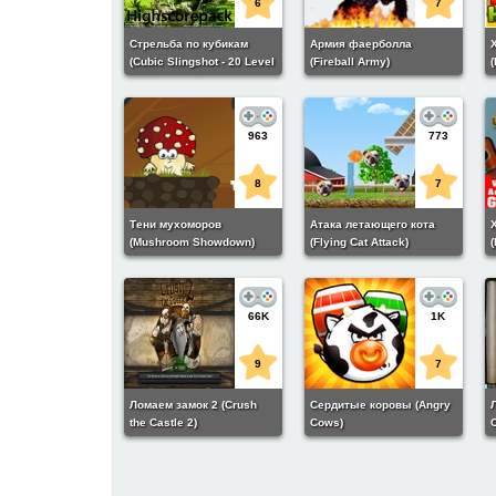
6
7
Стрельба по кубикам
Армия фаерболла
(Cubic Slingshot - 20 Level
(Fireball Army)
(
- Highscore Game)
963
773
8
7
Тени мухоморов
Атака летающего кота
(Mushroom Showdown)
(Flying Cat Attack)
(
66K
1K
9
7
Ломаем замок 2 (Crush
Сердитые коровы (Angry
the Castle 2)
Cows)
C