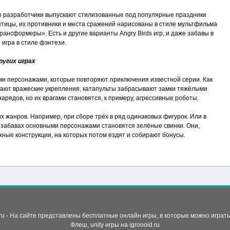
о разработчики выпускают стилизованные под популярные праздники
е птицы, их противники и места сражений нарисованы в стиле мультфильма
рансформеры». Есть и другие варианты Angry Birds игр, и даже забавы в
 игра в стиле фэнтези.
ругих играх
ми персонажами, которые повторяют приключения известной серии. Как
ушают вражеские укрепления, катапульты забрасывают замки тяжёлыми
арядов, но их врагами становятся, к примеру, агрессивные роботы.
их жанров. Например, при сборе трёх в ряд одинаковых фигурок. Или в
ых забавах основными персонажами становятся зелёные свинки. Они,
ные конструкции, на которых потом ездят и собирают бонусы.
d.ru - На сайте представлены бесплатные онлайн игры, в которые можно играт
Флеш, unity игры на
igronoid.ru