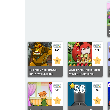
З
я
e
209
322
5
7
Не в моем подземелье
Злые птички: Магические
(not in my dungeon)
пузыри (Angry birds
Magic Bubble)
444
86
7
6
Маленький артиллерист
Звездная пушка (Star