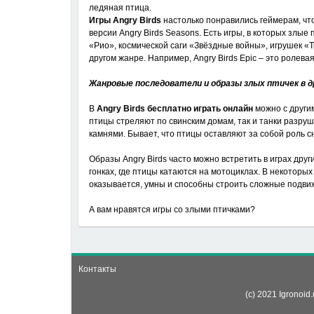
ледяная птица.
Игры Angry Birds
настолько понравились геймерам, чт
версии Angry Birds Seasons. Есть игры, в которых злы
«Рио», космической саги «Звёздные войны», игрушек «Т
другом жанре. Например, Angry Birds Epic – это ролевая
Жанровые последователи и образы злых птичек в д
В
Angry Birds бесплатно играть онлайн
можно с други
птицы стреляют по свинским домам, так и танки разр
камнями. Бывает, что птицы оставляют за собой роль сн
Образы Angry Birds часто можно встретить в играх друг
гонках, где птицы катаются на мотоциклах. В некотор
оказывается, умны и способны строить сложные подвиж
А вам нравятся игры со злыми птичками?
Контакты
(c) 2021 Igronoi