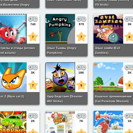
Св.Валентина (Angry
VS birds)
alentines Day)
740
979
3K
7
7
8
Стрелы и птицы (arrows
Злые Тыквы (Angry
Злые зомби (Evil
nd avians)
Pumpkins)
Zombies)
3K
18K
2K
7
9
8
от 2 (Myor cat 2)
Удар Бедствия (Disaster
Кошачье проникновение
Will Strike)
(Cat Penetrate Mission)
2K
7K
1K