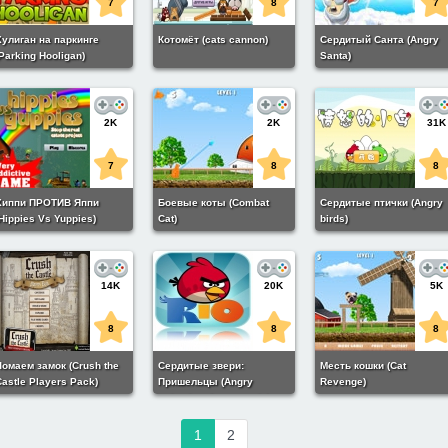
7
8
7
Хулиган на паркинге
Котомёт (cats cannon)
Сердитый Санта (Angry
Parking Hooligan)
Santa)
2K
2K
31K
7
8
8
Хиппи ПРОТИВ Яппи
Боевые коты (Combat
Сердитые птички (Angry
Hippies Vs Yuppies)
Cat)
birds)
14K
20K
5K
8
8
8
Ломаем замок (Crush the
Сердитые звери:
Месть кошки (Cat
astle Players Pack)
Пришельцы (Angry
Revenge)
animals: ufos come in)
1
2