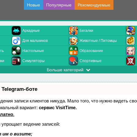
Новые
Популярные
Рекомендуемые
Аркадные
Бегалки
Для мальчиков
Животные / Питомцы
ть
Настольные
Образование
лки
Симуляторы
Спортивные
Больше категорий
 Telegram-боте
ведения записи клиентов никуда. Мало того, что нужно видеть св
имальный вариант:
сервис VisitTime.
платно
.
й упрощает ведение записей:
 им о визите;