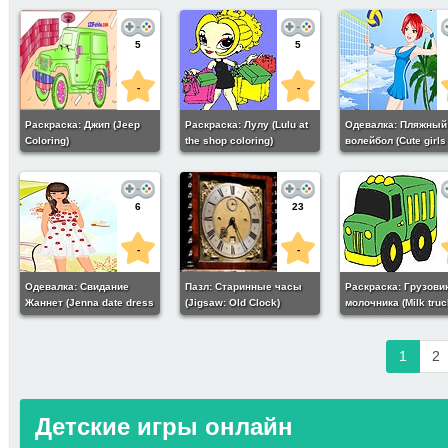
5
5
-
-
Раскраска: Джип (Jeep
Раскраска: Лулу (Lulu at
Одевалка: Пляжный
Coloring)
the shop coloring)
волейбол (Cute girls
volleyball dress up)
6
23
-
-
Одевалка: Свидание
Пазл: Старинные часы
Раскраска: Грузови
Жаннет (Jenna date dress
(Jigsaw: Old Clock)
молочника (Milk truc
up)
coloring)
1
2
Детские игры онлайн