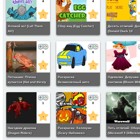
4
4
-
-
Успокой их! (Lull Them
Сбор яиц (Egg Catcher)
Десять отличий: До
All!)
(Donald Duck 10
Differences)
3
6
-
-
Пятнашки: Птичка
Раскраска:
Одевалка: Девушка 
купается (Hot and thirsty
Великолепный авто
зонтиком (Bloom Wit
bird slide puzzle)
(Magnificent blue car
Umbrella)
coloring)
1
0
-
-
Наездник дракона
Раскраска: Хэллоуин
Пять отличий: Обор
(Dragon Riders)
(Scary Halloween
(Werewolf 5 Differen
Coloring)