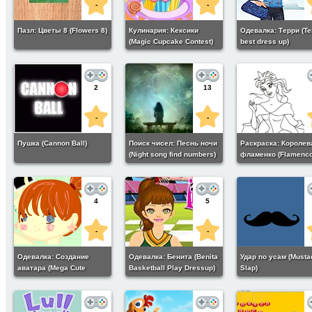
-
-
Пазл: Цветы 8 (Flowers 8)
Кулинария: Кексики
Одевалка: Терри (Te
(Magic Cupcake Contest)
best dress up)
2
13
-
-
Пушка (Cannon Ball)
Поиск чисел: Песнь ночи
Раскраска: Королев
(Night song find numbers)
фламенко (Flamenc
Princess)
4
5
-
-
Одевалка: Создание
Одевалка: Бенита (Benita
Удар по усам (Musta
аватара (Mega Cute
Basketball Play Dressup)
Slap)
Avatar Dress Up Game.)