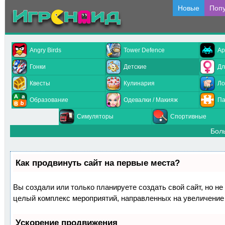
Новые
Поп
Angry Birds
Tower Defence
Ар
Гонки
Детские
Дл
Квесты
Кулинария
Ло
Образование
Одевалки / Макияж
Па
Симуляторы
Спортивные
Бол
Как продвинуть сайт на первые места?
Вы создали или только планируете создать свой сайт, но не 
целый комплекс мероприятий, направленных на увеличение 
Ускорение продвижения