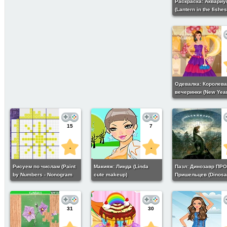
Раскраска: Аквариу
(Lantern in the fishes
coloring)
Одевалка: Королева
вечеринки (New Year
Beauty Queen Dress
15
7
-
-
Рисуем по числам (Paint
Макияж: Линда (Linda
Пазл: Динозавр ПР
by Numbers - Nonogram
cute makeup)
Пришельцев (Dinosa
Puzzle #10)
vs Aliens Jigsaw)
31
30