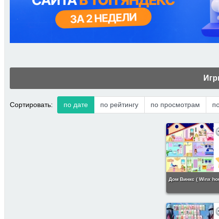
Игр
Сортировать:
по дате
по рейтингу
по просмотрам
п
Дом Винкс ( Winx ho