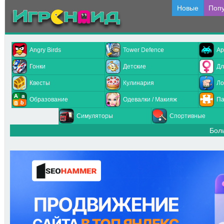
Новые
Поп
Angry Birds
Tower Defence
Ар
Гонки
Детские
Дл
Квесты
Кулинария
Ло
Образование
Одевалки / Макияж
Па
Симуляторы
Спортивные
Бол