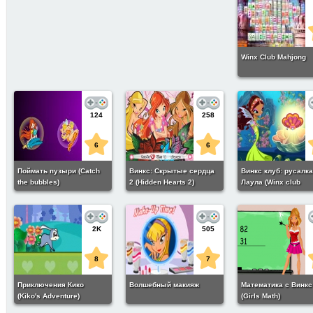
Winx Club Mahjong
124
258
6
6
Поймать пузыри (Catch
Винкс: Скрытые сердца
Винкс клуб: русалка
the bubbles)
2 (Hidden Hearts 2)
Лаула (Winx club
mermaid layla)
2K
505
8
7
Приключения Кико
Волшебный макияж
Математика с Винкс
(Kiko's Adventure)
(Girls Math)