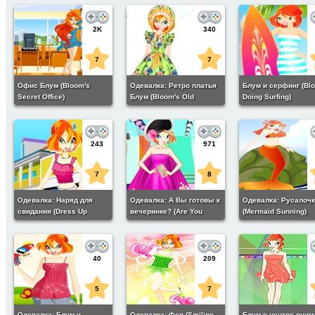
2K
340
7
7
Офис Блум (Bloom's
Одевалка: Ретро платья
Блум и серфинг (Bl
Secret Office)
Блум (Bloom's Old
Doing Surfing)
Clothes)
243
971
7
8
Одевалка: Наряд для
Одевалка: А Вы готовы к
Одевалка: Русалоч
свидания (Dress Up
вечеринке? (Are You
(Mermaid Sunning)
Prankish Bloom)
Ready To Party?)
40
209
5
7
Одевалка: Блум и
Одевалка: Фея (Smiling
Блум в центре вним