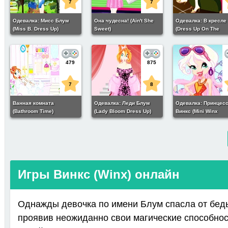
7
7
Одевалка: Мисс Блум
Она чудесна! (Ain't She
Одевалка: В кресле
(Miss B. Dress Up)
Sweet)
(Dress Up On The
Comfortable Seat)
479
875
7
8
Ванная комната
Одевалка: Леди Блум
Одевалка: Принцес
(Bathroom Time)
(Lady Bloom Dress Up)
Винкс (Mini Winx
Princess)
Игры Винкс (Winx) онлайн
Однажды девочка по имени Блум спасла от бед
проявив неожиданно свои магические способнос