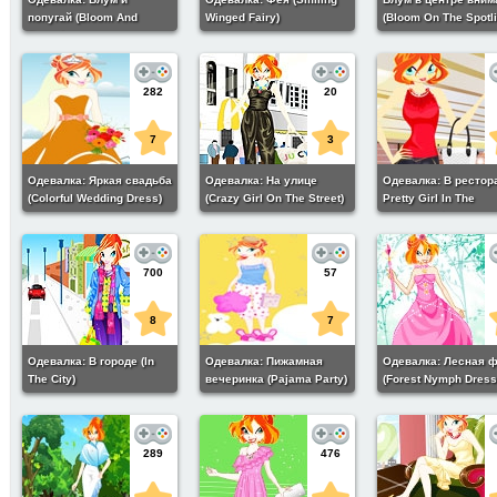
попугай (Bloom And
Winged Fairy)
(Bloom On The Spotli
Parrot)
282
20
7
3
Одевалка: Яркая свадьба
Одевалка: На улице
Одевалка: В рестор
(Colorful Wedding Dress)
(Crazy Girl On The Street)
Pretty Girl In The
Restaurant)
700
57
8
7
Одевалка: В городе (In
Одевалка: Пижамная
Одевалка: Лесная 
The City)
вечеринка (Pajama Party)
(Forest Nymph Dress
289
476