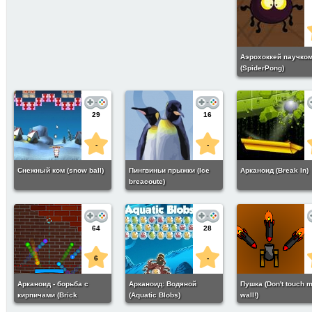
Аэрохоккей паучко
(SpiderPong)
29
16
-
-
Снежный ком (snow ball)
Пингвиньи прыжки (Ice
Арканоид (Break In)
breacoute)
64
28
6
-
Арканоид - борьба с
Арканоид: Водяной
Пушка (Don't touch 
кирпичами (Brick
(Aquatic Blobs)
wall!)
Suppression)