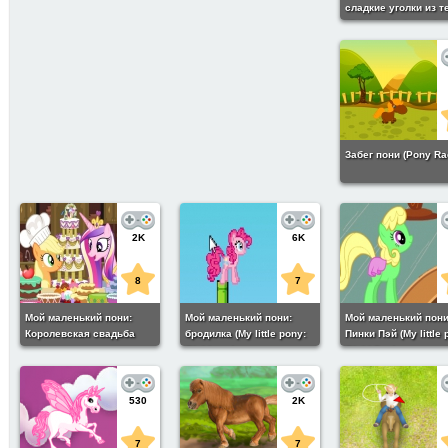
сладкие уголки из т
(Friendship is a mira
Bakery sweet corner
Забег пони (Pony Ra
2K
6K
8
7
Мой маленький пони:
Мой маленький пони:
Мой маленький пони
Королевская свадьба
бродилка (My little pony:
Пинки Пэй (My little 
Pinki pay)
Pinki Pay)
530
2K
7
7