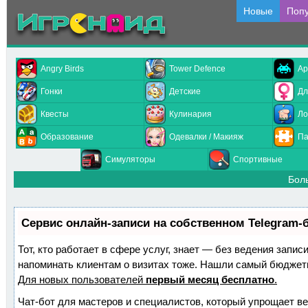
Новые
Поп
Angry Birds
Tower Defence
Ар
Гонки
Детские
Дл
Квесты
Кулинария
Ло
Образование
Одевалки / Макияж
Па
Симуляторы
Спортивные
Бол
Сервис онлайн-записи на собственном Telegram-
Тот, кто работает в сфере услуг, знает — без ведения запис
напоминать клиентам о визитах тоже. Нашли самый бюджет
Для новых пользователей
первый месяц бесплатно
.
Чат-бот для мастеров и специалистов, который упрощает ве