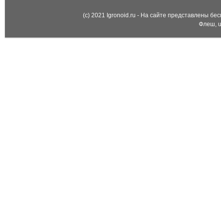
(c) 2021 Igronoid.ru - На сайте представлены б
Флеш, u