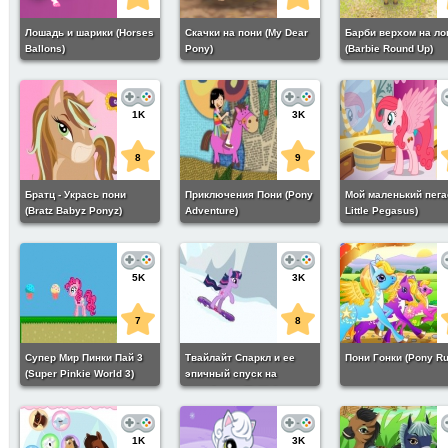
Лошадь и шарики (Horses
Скачки на пони (My Dear
Барби верхом на л
Ballons)
Pony)
(Barbie Round Up)
1K
3K
8
9
Братц - Укрась пони
Приключения Пони (Pony
Мой маленький пега
(Bratz Babyz Ponyz)
Adventure)
Little Pegasus)
5K
3K
7
8
Супер Мир Пинки Пай 3
Твайлайт Спаркл и ее
Пони Гонки (Pony Ru
(Super Pinkie World 3)
эпичный спуск на
сноуборде (Twilight
Sparkle on the
snowboard)
1K
3K