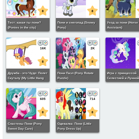
8
8
Тест: какая ты пони?
Пони и снегопад (Snowy
Уход за пони (Horse
(Ponies in the city)
Pony)
Assistant)
16K
2K
8
8
Дружба - это Чудо: Полет
Пони Пазл (Pony Rotate
Игра с принцессой
Скуталу (My Little Hang
Puzzle)
Селестией и Лунной
Glider)
(Princess Celestia a
Princess Luna)
605
714
8
8
Сластены Пони (Pony
Одевалка: Пони (Little
Sweet Day Care)
Pony Dress Up)