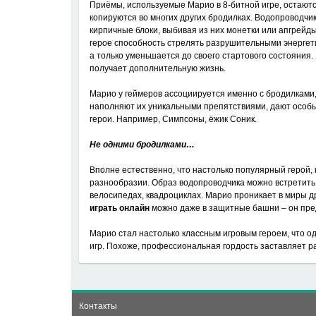
Приёмы, используемые Марио в 8-битной игре, остаются
копируются во многих других бродилках. Водопроводчик
кирпичные блоки, выбивая из них монетки или апгрейд
герое способность стрелять разрушительными энергет
а только уменьшается до своего стартового состояния.
получает дополнительную жизнь.
Марио у геймеров ассоциируется именно с бродилками
наполняют их уникальными препятствиями, дают особы
герои. Например, Симпсоны, ёжик Соник.
Не одними бродилками…
Вполне естественно, что настолько популярный герой,
разнообразии. Образ водопроводчика можно встретить в
велосипедах, квадроциклах. Марио проникает в миры д
играть онлайн
можно даже в защитные башни – он пре
Марио стал настолько классным игровым героем, что о
игр. Похоже, профессиональная гордость заставляет р
Контакты