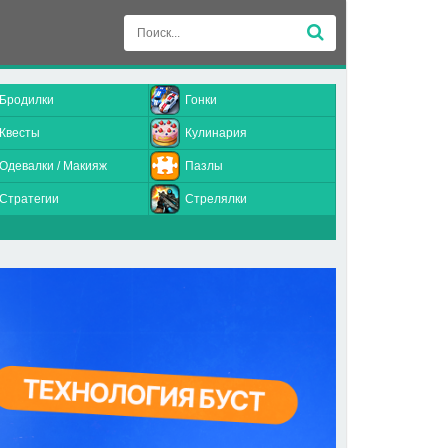
Бродилки
Гонки
Квесты
Кулинария
Одевалки / Макияж
Пазлы
Стратегии
Стрелялки