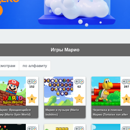
Игры Марио
смотрам
по алфавиту
152
62
397
8
-
8
Марио: Вращающийся
Марио и пузыри (Mario
Черепаха в поисках
ир (Mario Spin World)
bubbles)
Марио (Tortoise run after
Mario)