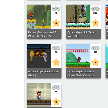
76
811
6
8
Марио: Дорога домой 2
Супер Марио 63 (Super
(Mario: Go Home 2)
Mario 63)
(
20
1K
-
8
Марио и призраки (Mario
Супер Марио: Замок 2
Б
Ghost)
(Super Mario Castle 2)
2K
8