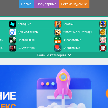
Новые
Популярные
Рекомендуемые
Аркадные
Бегалки
Для мальчиков
Животные / Питомцы
ть
Настольные
Образование
лки
Симуляторы
Спортивные
Больше категорий