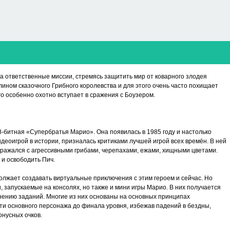
а ответственные миссии, стремясь защитить мир от коварного злодея
ином сказочного Грибного королевства и для этого очень часто похищает
о особенно охотно вступает в сражения с Боузером.
8-битная «Супербратья Марио». Она появилась в 1985 году и настолько
деоигрой в истории, призналась критиками лучшей игрой всех времён. В ней
сражался с агрессивными грибами, черепахами, ежами, хищными цветами.
 и освободить Пич.
должает создавать виртуальные приключения с этим героем и сейчас. Но
 запускаемые на консолях, но также и мини игры Марио. В них получается
лнению заданий. Многие из них основаны на основных принципах
сти основного персонажа до финала уровня, избежав падений в бездны,
онусных очков.