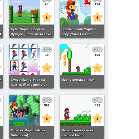
2K
134
8
6
Супе Марио: Сберечь
Приключения Марио в
d
Луиджи (Super Mario save
лесу (Mario Forest
Luigi)
Adventure)
18
108
-
5
и
Супер Марио: Игра на
Марио всегда с нами
память (Mario memory)
588
492
8
8
Стрелок Марио (Mario
Марио сильнее всех
Bubaboom)
(Hardest Mario)