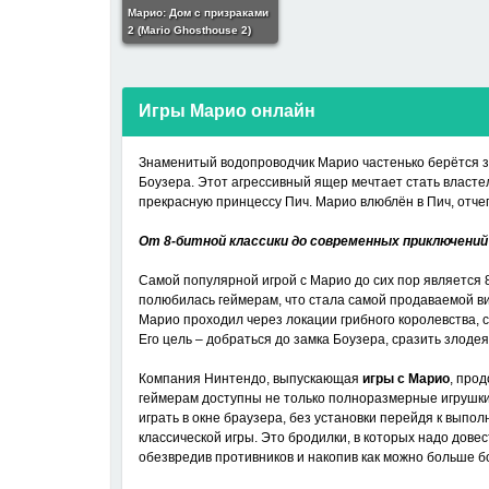
Марио: Дом с призраками
2 (Mario Ghosthouse 2)
Игры Марио онлайн
Знаменитый водопроводчик Марио частенько берётся з
Боузера. Этот агрессивный ящер мечтает стать властел
прекрасную принцессу Пич. Марио влюблён в Пич, отчег
От 8-битной классики до современных приключений
Самой популярной игрой с Марио до сих пор является 
полюбилась геймерам, что стала самой продаваемой ви
Марио проходил через локации грибного королевства, 
Его цель – добраться до замка Боузера, сразить злодея
Компания Нинтендо, выпускающая
игры с Марио
, про
геймерам доступны не только полноразмерные игрушки,
играть в окне браузера, без установки перейдя к выпо
классической игры. Это бродилки, в которых надо дове
обезвредив противников и накопив как можно больше б