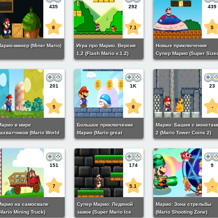
435
292
439
8
7.1
5
арио-минер (Miner Mario)
Игра про Марио. Версия
Новые приключения
1,2 (Flash Mario v.1.2)
Супер Марио (Super Size
Mario Bros)
201
1K
23
5
8
-
Марио в мире
Большое приключение
Марио: Башня с монетам
ахватчиков (Mario World
Марио (Mario great
2 (Mario Tower Coins 2)
nvaders)
adventure)
151
174
9
7
5.1
-
Марио на самосвале
Супер Марио: Ледяной
Марио: Зона стрельбы
Mario Mining Truck)
замок (Super Mario Ice
(Mario Shooting Zone)