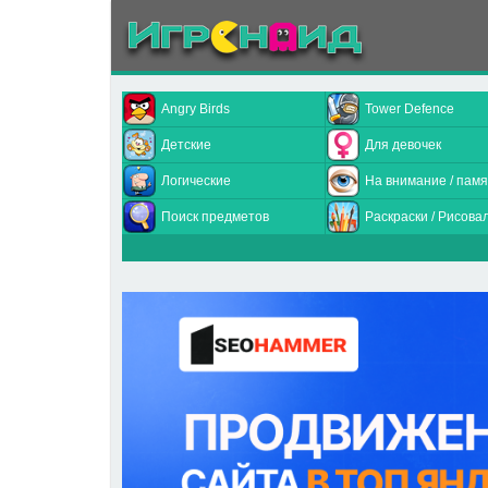
Angry Birds
Tower Defence
Детские
Для девочек
Логические
На внимание / памя
Поиск предметов
Раскраски / Рисова