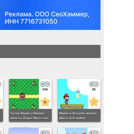
166
65
6
-
Супер Марио собирает
Марио и бутылка молока
монеты (Super Mario coin
(Mario milk bottle)
catcher)