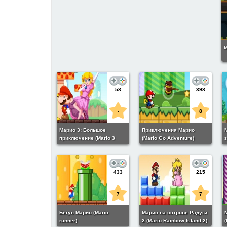
М
58
398
-
8
Марио 3: Большое
Приключения Марио
приключение (Mario 3
(Mario Go Adventure)
з
Great Adventure)
i
433
215
7
7
Бегун Марио (Mario
Марио на острове Радуги
runner)
2 (Mario Rainbow Island 2)
(