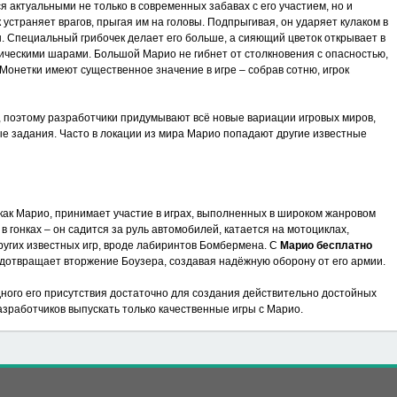
 актуальными не только в современных забавах с его участием, но и
 устраняет врагов, прыгая им на головы. Подпрыгивая, он ударяет кулаком в
ы. Специальный грибочек делает его больше, а сияющий цветок открывает в
ическими шарами. Большой Марио не гибнет от столкновения с опасностью,
 Монетки имеют существенное значение в игре – собрав сотню, игрок
, поэтому разработчики придумывают всё новые вариации игровых миров,
е задания. Часто в локации из мира Марио попадают другие известные
 как Марио, принимает участие в играх, выполненных в широком жанровом
 гонках – он садится за руль автомобилей, катается на мотоциклах,
ругих известных игр, вроде лабиринтов Бомбермена. С
Марио бесплатно
дотвращает вторжение Боузера, создавая надёжную оборону от его армии.
дного его присутствия достаточно для создания действительно достойных
азработчиков выпускать только качественные игры с Марио.