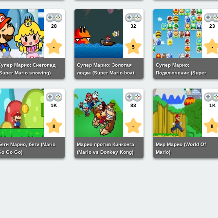
Tower)
28
32
23
-
5
-
Супер Марио: Снегопад
Супер Марио: Золотая
Супер Марио:
Super Mario snowing)
лодка (Super Mario boat
Подключение (Super
bonanza)
Mario connect)
1K
83
1K
8
-
8
еги Марио, беги (Mario
Марио против Кинконга
Мир Марио (World Of
Go Go Go)
(Mario vs Donkey Kong)
Mario)