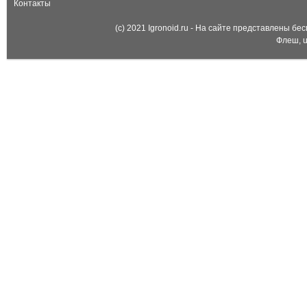
Контакты
(c) 2021 Igronoid.ru - На сайте представлены б
Флеш, u