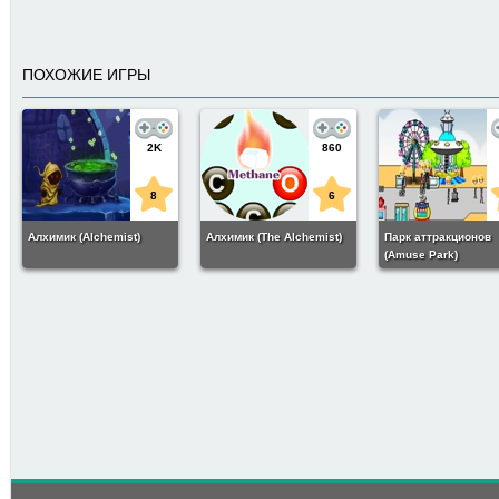
ПОХОЖИЕ ИГРЫ
2K
860
8
6
Алхимик (Alchemist)
Алхимик (The Alchemist)
Парк аттракционов
(Amuse Park)
230
8
Большие раскопки (big
dig treasure clickers)