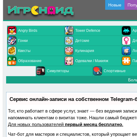
Новые
Поп
Angry Birds
Tower Defence
Ар
Гонки
Детские
Дл
Квесты
Кулинария
Ло
Образование
Одевалки / Макияж
Па
Симуляторы
Спортивные
Бол
Сервис онлайн-записи на собственном Telegram-
Тот, кто работает в сфере услуг, знает — без ведения запис
напоминать клиентам о визитах тоже. Нашли самый бюджет
Для новых пользователей
первый месяц бесплатно
.
Чат-бот для мастеров и специалистов, который упрощает ве