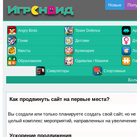
Новые
Поп
Angry Birds
Tower Defence
Ар
Гонки
Детские
Дл
Квесты
Кулинария
Ло
Образование
Одевалки / Макияж
Па
Симуляторы
Спортивные
Бол
Как продвинуть сайт на первые места?
Вы создали или только планируете создать свой сайт, но не 
целый комплекс мероприятий, направленных на увеличение 
Ускорение продвижения