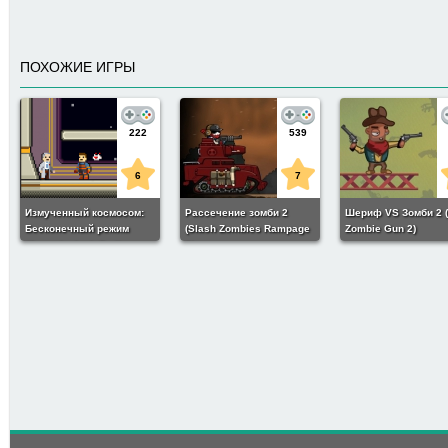
ПОХОЖИЕ ИГРЫ
222
539
6
7
Измученный космосом:
Рассечение зомби 2
Шериф VS Зомби 2 
Бесконечный режим
(Slash Zombies Rampage
Zombie Gun 2)
(Spacejacked: Endless
2)
Mode)
710
8
ЗОМБИ Разрушитель 2
(Zombie Demolisher 2)