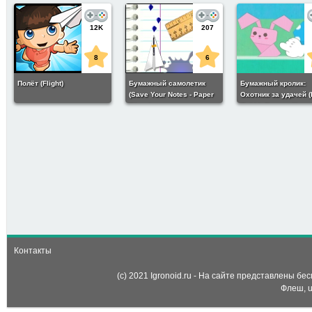
12K
207
8
6
Полёт (Flight)
Бумажный самолетик
Бумажный кролик:
(Save Your Notes - Paper
Охотник за удачей (
Plane)
Rabbit Fortune Hunte
71
6
Бумажный квест (Paper
Quest)
Контакты
(c) 2021 Igronoid.ru - На сайте представлены б
Флеш, u