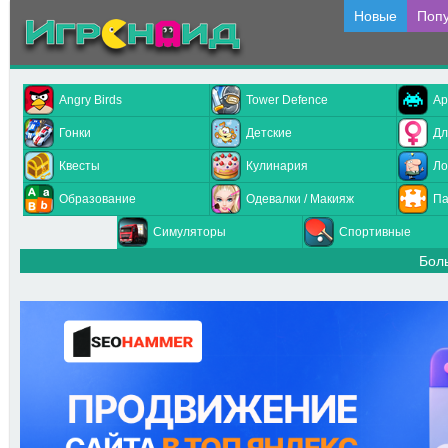
Новые
Поп
Angry Birds
Tower Defence
Ар
Гонки
Детские
Дл
Квесты
Кулинария
Ло
Образование
Одевалки / Макияж
Па
Симуляторы
Спортивные
Бол