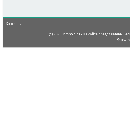
Комната Даши (Dora
classroom slacking)
Контакты
(c) 2021 Igronoid.ru - На сайте представлены б
Флеш, u