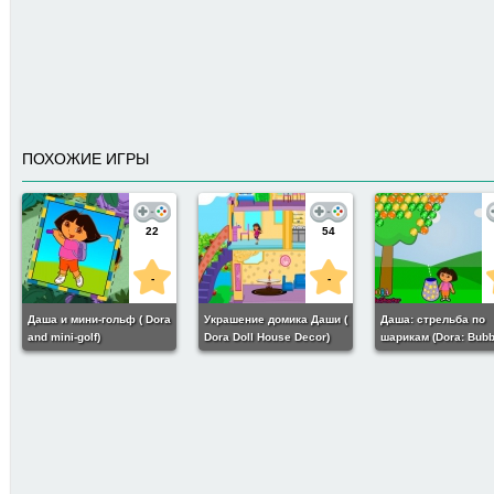
ПОХОЖИЕ ИГРЫ
22
54
-
-
Даша и мини-гольф ( Dora
Украшение домика Даши (
Даша: стрельба по
and mini-golf)
Dora Doll House Decor)
шарикам (Dora: Bubb
Shooter)
157
8