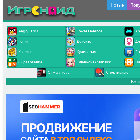
Новые
Поп
Angry Birds
Tower Defence
Ар
Гонки
Детские
Дл
Квесты
Кулинария
Ло
Образование
Одевалки / Макияж
Па
Симуляторы
Спортивные
Бол