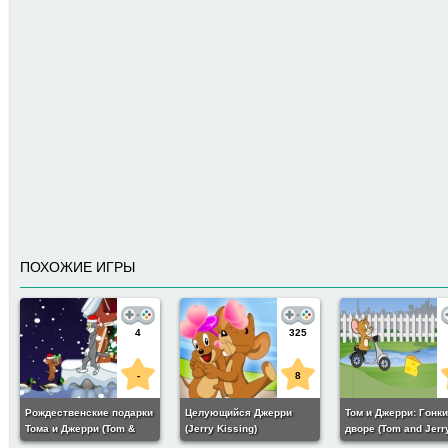
ПОХОЖИЕ ИГРЫ
4
325
-
8
Рождественские подарки
Целующийся Джерри
Том и Джерри: Гонки
Тома и Джерри (Tom &
(Jerry Kissing)
дворе (Tom and Jerr
Jerry Christmas gifts)
backyard ride)