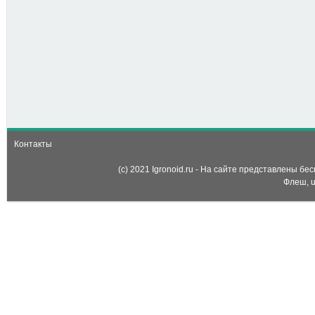
721
8
Том и Джерри: Цифры
(Tom I Jerry Poisk Chisel )
Контакты
(c) 2021 Igronoid.ru - На сайте представлены б
Флеш, u