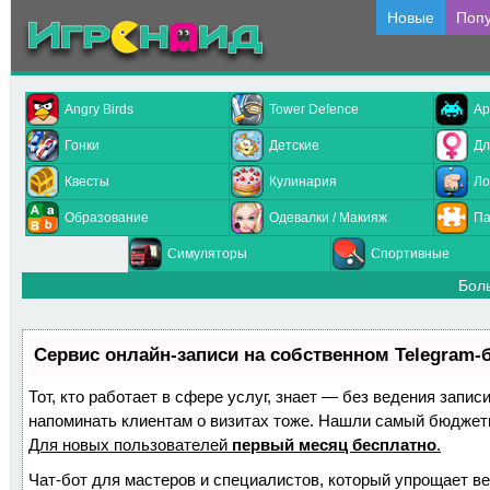
Новые
Поп
Angry Birds
Tower Defence
Ар
Гонки
Детские
Дл
Квесты
Кулинария
Ло
Образование
Одевалки / Макияж
Па
Симуляторы
Спортивные
Бол
Сервис онлайн-записи на собственном Telegram-
Тот, кто работает в сфере услуг, знает — без ведения запис
напоминать клиентам о визитах тоже. Нашли самый бюджет
Для новых пользователей
первый месяц бесплатно
.
Чат-бот для мастеров и специалистов, который упрощает ве