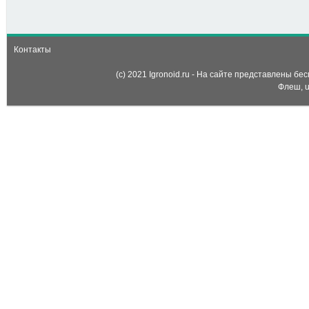
(Sift Heads - Cartels)
Контакты
(c) 2021 Igronoid.ru - На сайте представлены б
Флеш, u