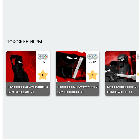
ПОХОЖИЕ ИГРЫ
1K
221K
8
9
Головорезы: Отступник 2
Головорезы: Отступник 3
Мир головорезов 6 (S
(Sift Renegade 2)
(Sift Renegade 3)
Heads World - 6)
46K
8
Головорезы: Картели