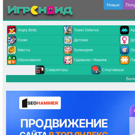
Новые
Поп
Angry Birds
Tower Defence
Ар
Гонки
Детские
Дл
Квесты
Кулинария
Ло
Образование
Одевалки / Макияж
Па
Симуляторы
Спортивные
Бол