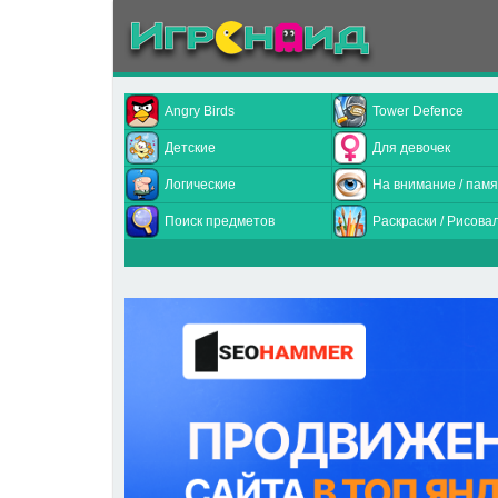
Angry Birds
Tower Defence
Детские
Для девочек
Логические
На внимание / памя
Поиск предметов
Раскраски / Рисова