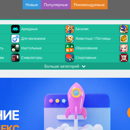
Новые
Популярные
Рекомендуемые
Аркадные
Бегалки
Для мальчиков
Животные / Питомцы
ть
Настольные
Образование
лки
Симуляторы
Спортивные
Больше категорий