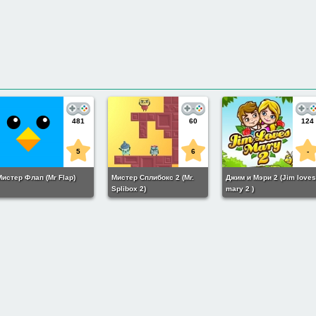
481
60
124
5
6
-
Мистер Флап (Mr Flap)
Мистер Сплибокс 2 (Mr.
Джим и Мэри 2 (Jim love
Splibox 2)
mary 2 )