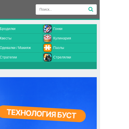
Бродилки
Гонки
Квесты
Кулинария
Одевалки / Макияж
Пазлы
Стратегии
Стрелялки