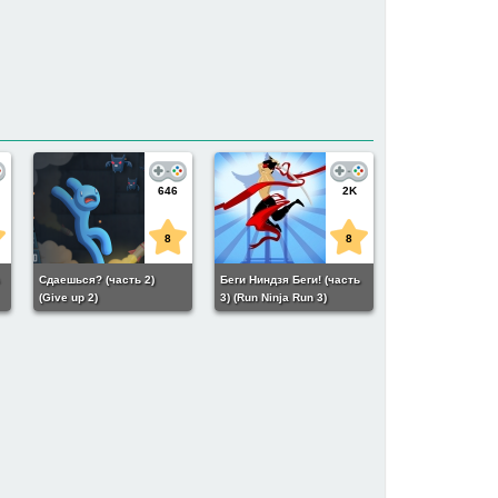
646
2K
8
8
s
Сдаешься? (часть 2)
Беги Ниндзя Беги! (часть
(Give up 2)
3) (Run Ninja Run 3)