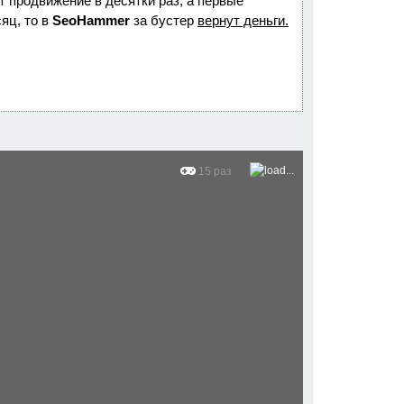
ет продвижение в десятки раз, а первые
яц, то в
SeoHammer
за бустер
вернут деньги.
15 раз