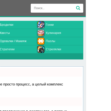
Бродилки
Гонки
Квесты
Кулинария
Одевалки / Макияж
Пазлы
Стратегии
Стрелялки
не просто процесс, а целый комплекс