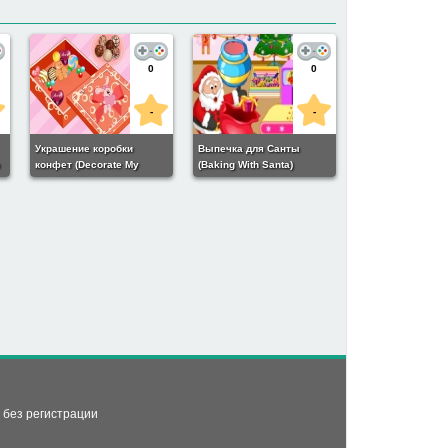
0
0
-
-
Украшение коробки
Выпечка для Санты
n
конфет (Decorate My
(Baking With Santa)
Candybox)
ь без регистрации