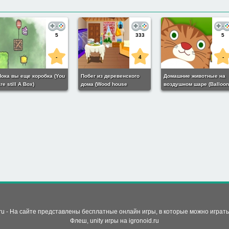
5
333
5
-
4
-
Пока вы еще коробка (You
Побег из деревенского
Домашние животные на
re still A Box)
дома (Wood house
воздушном шаре (Balloo
escape)
pets)
d.ru - На сайте представлены бесплатные онлайн игры, в которые можно играт
Флеш, unity игры на
igronoid.ru