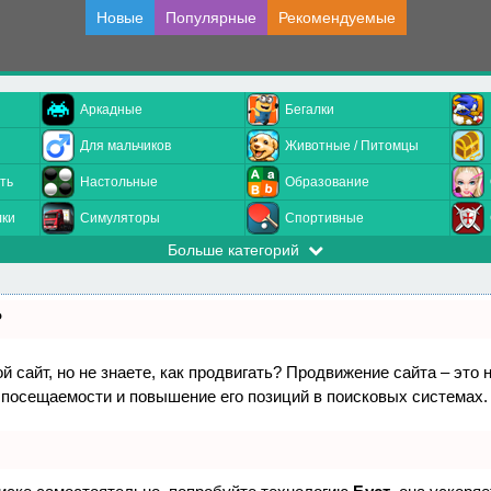
Новые
Популярные
Рекомендуемые
Аркадные
Бегалки
Для мальчиков
Животные / Питомцы
ть
Настольные
Образование
лки
Симуляторы
Спортивные
Больше категорий
?
 сайт, но не знаете, как продвигать? Продвижение сайта – это 
 посещаемости и повышение его позиций в поисковых системах.