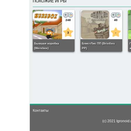
ПОХОЖИЕ ИГРЫ
248
40
3
-
Бывшая коробка
БлистЛис ПП (Bristlies
(Werebox)
PP)
a
Контакты
(c) 2021 Igronoi