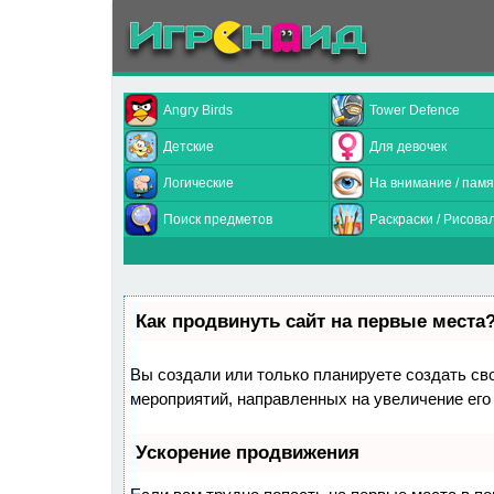
Angry Birds
Tower Defence
Детские
Для девочек
Логические
На внимание / памя
Поиск предметов
Раскраски / Рисова
Как продвинуть сайт на первые места
Вы создали или только планируете создать свой
мероприятий, направленных на увеличение его
Ускорение продвижения