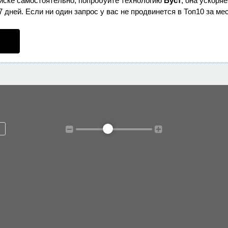
оиске самостоятельно, попробуйте технологию
Буст
, она ускоря
дней. Если ни один запрос у вас не продвинется в Топ10 за мес