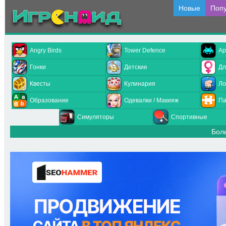
Новые
Поп
Angry Birds
Tower Defence
Ар
Гонки
Детские
Дл
Квесты
Кулинария
Ло
Образование
Одевалки / Макияж
Па
Симуляторы
Спортивные
Бол