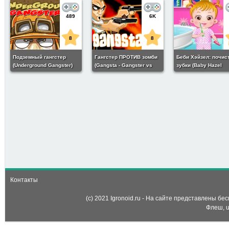
489
6K
8
8
Подземный гангстер
Гангстер ПРОТИВ зомби
Беби Хэйзел: почис
(Underground Gangster)
(Gangsta - Gangster vs
зубки (Baby Hazel
Zombies)
Brushing Time)
15
-
На шоппинг с мамой
(Shopping with mom)
Контакты
(c) 2021 Igronoid.ru - На сайте представлены б
Флеш, u