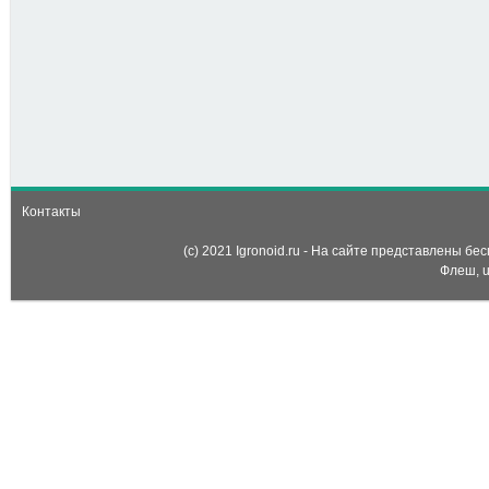
40
-
Гонки: Луноход (Mars
Adventures - Curiosity
Racing)
Контакты
(c) 2021 Igronoid.ru - На сайте представлены б
Флеш, u