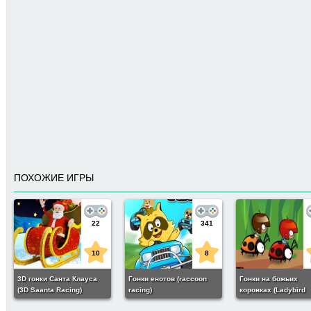
ПОХОЖИЕ ИГРЫ
22
341
10
8
3D гонки Санта Клауса
Гонки енотов (raccoon
Гонки на божьих
(3D Saanta Racing)
racing)
коровках (Ladybird
Racing)