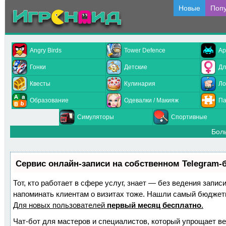
Новые
Поп
Angry Birds
Tower Defence
Ар
Гонки
Детские
Дл
Квесты
Кулинария
Ло
Образование
Одевалки / Макияж
Па
Симуляторы
Спортивные
Бол
Сервис онлайн-записи на собственном Telegram-
Тот, кто работает в сфере услуг, знает — без ведения запис
напоминать клиентам о визитах тоже. Нашли самый бюджет
Для новых пользователей
первый месяц бесплатно
.
Чат-бот для мастеров и специалистов, который упрощает ве