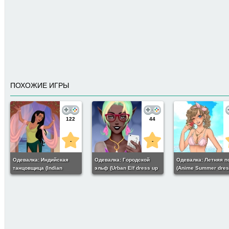
ПОХОЖИЕ ИГРЫ
122
44
-
-
Одевалка: Индийская
Одевалка: Городской
Одевалка: Летняя п
танцовщица (Indian
эльф (Urban Elf dress up
(Anime Summer dres
dancer dress up game)
game)
122
7