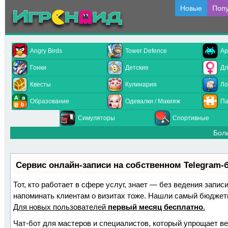
Новые
Поп
Angry Birds
Tower Defence
Ар
Гонки
Детские
Дл
Квесты
Кулинария
Ло
Образование
Одевалки / Макияж
Па
Симуляторы
Спортивные
Бол
Сервис онлайн-записи на собственном Telegram-
Тот, кто работает в сфере услуг, знает — без ведения запис
напоминать клиентам о визитах тоже. Нашли самый бюджет
Для новых пользователей
первый месяц бесплатно
.
Чат-бот для мастеров и специалистов, который упрощает ве