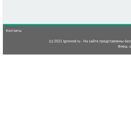
Одевалка: Твайлайт
Спаркл (Twilight Sparkle
dress up game)
Контакты
(c) 2021 Igronoid.ru - На сайте представлены б
Флеш, u