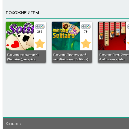
ПОХОЖИЕ ИГРЫ
265
79
-
-
Пасьянс (от gamepix)
Пасьянс: Тропический
Пасьянс Паук: Хэлл
(Solitaire (gamepix))
лес (Rainforest Solitaire)
(Halloween spider
solitaire)
107
5
Пасьянс: Космическая
одиссея (Cosmic
Odyssey Solitaire)
Контакты