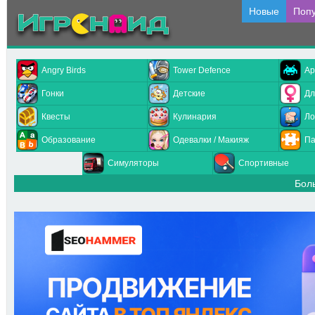
Новые
Поп
Angry Birds
Tower Defence
Ар
Гонки
Детские
Дл
Квесты
Кулинария
Ло
Образование
Одевалки / Макияж
Па
Симуляторы
Спортивные
Бол