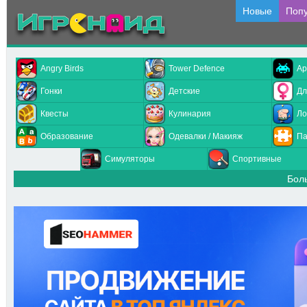
Новые
Поп
Angry Birds
Tower Defence
Ар
Гонки
Детские
Дл
Квесты
Кулинария
Ло
Образование
Одевалки / Макияж
Па
Симуляторы
Спортивные
Бол