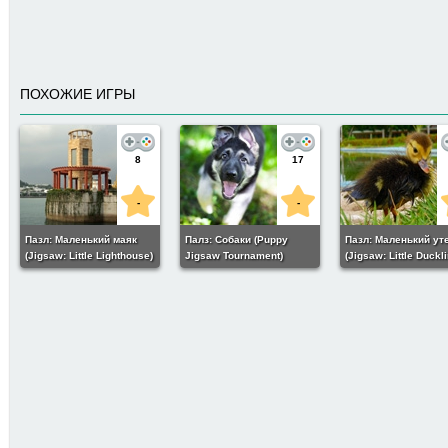
ПОХОЖИЕ ИГРЫ
8
17
-
-
Пазл: Маленький маяк
Палз: Собаки (Puppy
Пазл: Маленький ут
(Jigsaw: Little Lighthouse)
Jigsaw Tournament)
(Jigsaw: Little Duckli
29
-
Пазл: Ранняя весна
(Jigsaw: Early Spring)