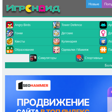
Новые
Поп
Angry Birds
Tower Defence
Ар
Гонки
Детские
Дл
Квесты
Кулинария
Ло
Образование
Одевалки / Макияж
Па
Симуляторы
Спортивные
Бол