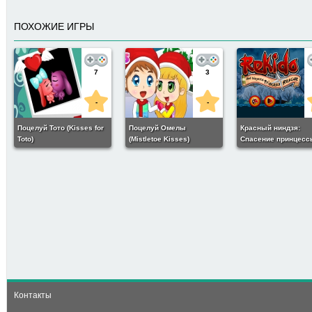
ПОХОЖИЕ ИГРЫ
7
3
-
-
Поцелуй Тото (Kisses for
Поцелуй Омелы
Красный ниндзя:
Toto)
(Mistletoe Kisses)
Спасение принцесс
(Rekido Red Ninja Ki
Princess Rescue)
111
6
Спанч Боб спасает
принцессу (Spongebob
save Princess)
Контакты