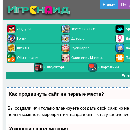
Новые
Поп
Angry Birds
Tower Defence
Ар
Гонки
Детские
Дл
Квесты
Кулинария
Ло
Образование
Одевалки / Макияж
Па
Симуляторы
Спортивные
Бол
Как продвинуть сайт на первые места?
Вы создали или только планируете создать свой сайт, но не 
целый комплекс мероприятий, направленных на увеличение 
Ускорение продвижения