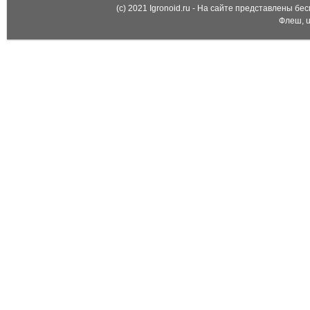
(c) 2021 Igronoid.ru - На сайте представлены б
Флеш, u