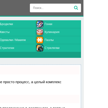
Бродилки
Гонки
Квесты
Кулинария
Одевалки / Макияж
Пазлы
Стратегии
Стрелялки
не просто процесс, а целый комплекс