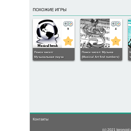
ПОХОЖИЕ ИГРЫ
9
4
-
-
Поиск чисел:
Поиск чисел: Музыка
Музыкальная пауза
(Musical Art find numbers)
ч
(Musical break find
numbers)
Контакты
(c) 2021 Igronoi