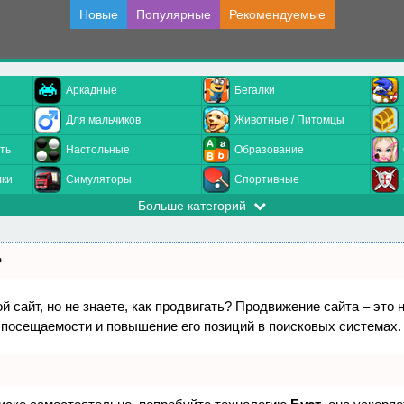
Новые
Популярные
Рекомендуемые
Аркадные
Бегалки
Для мальчиков
Животные / Питомцы
ть
Настольные
Образование
лки
Симуляторы
Спортивные
Больше категорий
?
 сайт, но не знаете, как продвигать? Продвижение сайта – это 
 посещаемости и повышение его позиций в поисковых системах.