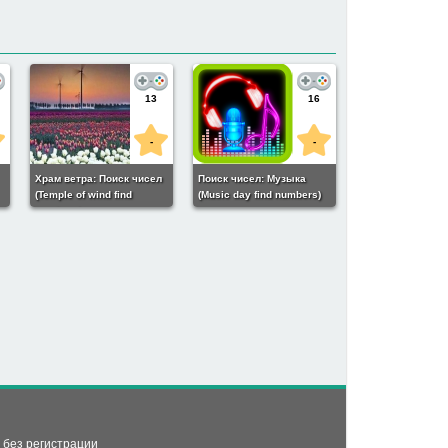
13
16
-
-
Храм ветра: Поиск чисел
Поиск чисел: Музыка
(Temple of wind find
(Music day find numbers)
numbers)
ь без регистрации