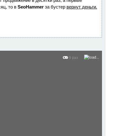
ет продвижение в десятки раз, а первые
яц, то в
SeoHammer
за бустер
вернут деньги.
9 раз