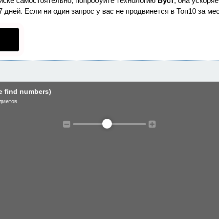
оиске самостоятельно, попробуйте технологию
Буст
, она ускоря
дней. Если ни один запрос у вас не продвинется в Топ10 за мес
 find numbers)
дметов