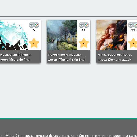
5
21
23
-
-
-
Музыкальный поиск
Поиск чисел: Музыка
Атака демонов: Поиск
исел (Musicale find
дождя (Musical rain find
чисел (Demons attack
numbers)
numbers)
Find Numbers)
d.ru - На сайте представлены бесплатные онлайн игры, в которые можно играт