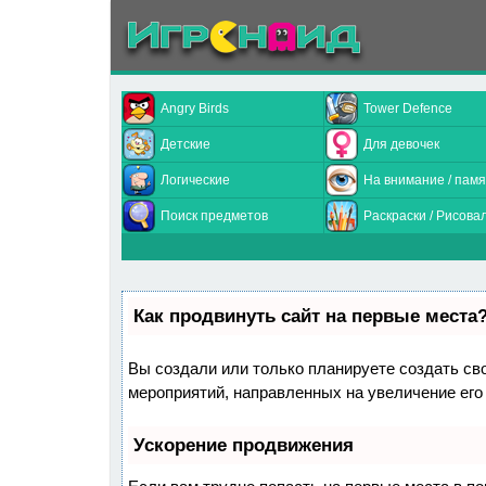
Angry Birds
Tower Defence
Детские
Для девочек
Логические
На внимание / памя
Поиск предметов
Раскраски / Рисова
Как продвинуть сайт на первые места
Вы создали или только планируете создать свой
мероприятий, направленных на увеличение его
Ускорение продвижения