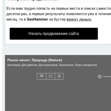
Если вам трудно попасть на первые места в поиске самост
десятки раз, а первые результаты появляются уже в течение
месяц, то в
SeoHammer
за бустер
вернут деньги.
Начать продвижение сайта
Поиск чисел: Природа (Nature)
Категории:
Для девочек
,
Для мальчиков
,
Логические
,
Поиск предметов