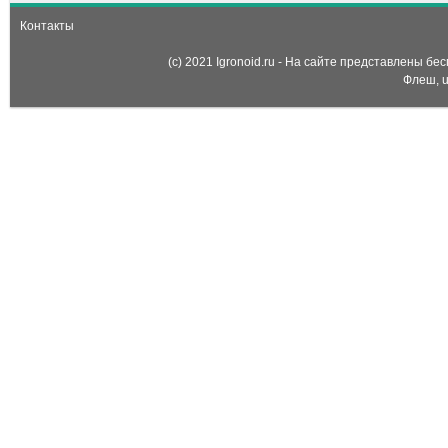
Контакты
(c) 2021 Igronoid.ru - На сайте представлены б
Флеш, u