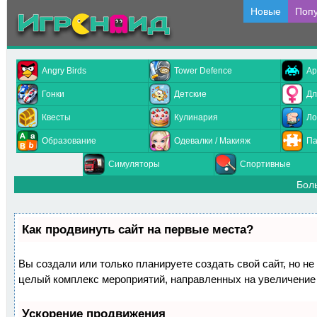
Новые
Поп
Angry Birds
Tower Defence
Ар
Гонки
Детские
Дл
Квесты
Кулинария
Ло
Образование
Одевалки / Макияж
Па
Симуляторы
Спортивные
Бол
Как продвинуть сайт на первые места?
Вы создали или только планируете создать свой сайт, но не 
целый комплекс мероприятий, направленных на увеличение 
Ускорение продвижения