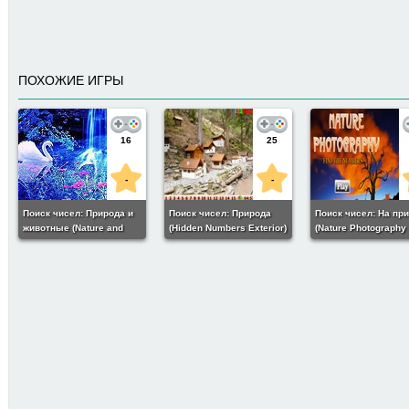
ПОХОЖИЕ ИГРЫ
16
25
-
-
Поиск чисел: Природа и
Поиск чисел: Природа
Поиск чисел: На пр
животные (Nature and
(Hidden Numbers Exterior)
(Nature Photography 
animals hidden numbers)
the Numbers)
199
6
Поиск чисел: Армия
орков (The army of orcs)