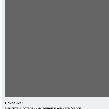
Описание:
Найдите 7 потерянных вещей в комнате Месси.