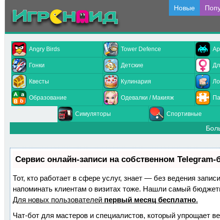
Новые
Поп
Angry Birds
Tower Defence
Ар
Гонки
Детские
Дл
Квесты
Кулинария
Ло
Образование
Одевалки / Макияж
Па
Симуляторы
Спортивные
Бол
Сервис онлайн-записи на собственном Telegram-
Тот, кто работает в сфере услуг, знает — без ведения запис
напоминать клиентам о визитах тоже. Нашли самый бюджет
Для новых пользователей
первый месяц бесплатно
.
Чат-бот для мастеров и специалистов, который упрощает ве