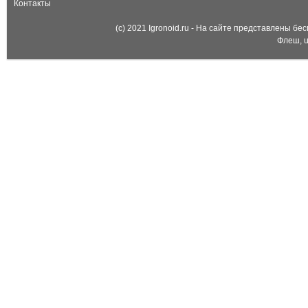
Контакты
(c) 2021 Igronoid.ru - На сайте представлены б
Флеш, u