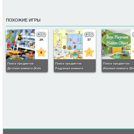
ПОХОЖИЕ ИГРЫ
2K
37
8
-
Поиск предметов:
Поиск предметов:
Поиск предметов:
Детская комната (Kids
Радужная комната
Игровая комната (B
Bedroom Hidden Objects)
(Colorful Room Hidden
Playroom Hidden Obj
Objects)
22
-
Поиск предметов:
Комната девушки (Girls
Study Room Hidden
Objects)