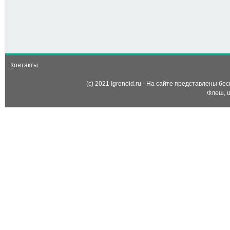
-
Одевалка: Красавица
(Moonlight Beauty
Dressup)
Контакты
(c) 2021 Igronoid.ru - На сайте представлены б
Флеш, u