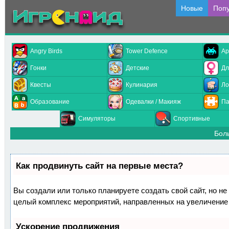
Новые
Поп
Angry Birds
Tower Defence
Ар
Гонки
Детские
Дл
Квесты
Кулинария
Ло
Образование
Одевалки / Макияж
Па
Симуляторы
Спортивные
Бол
Как продвинуть сайт на первые места?
Вы создали или только планируете создать свой сайт, но не 
целый комплекс мероприятий, направленных на увеличение 
Ускорение продвижения