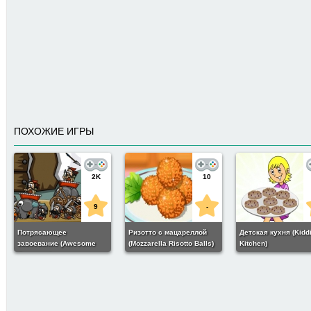
ПОХОЖИЕ ИГРЫ
2K
10
9
-
Потрясающее
Ризотто с мацареллой
Детская кухня (Kidd
завоевание (Awesome
(Mozzarella Risotto Balls)
Kitchen)
Conquest)
3