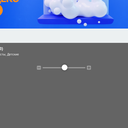
3)
есты
,
Детские