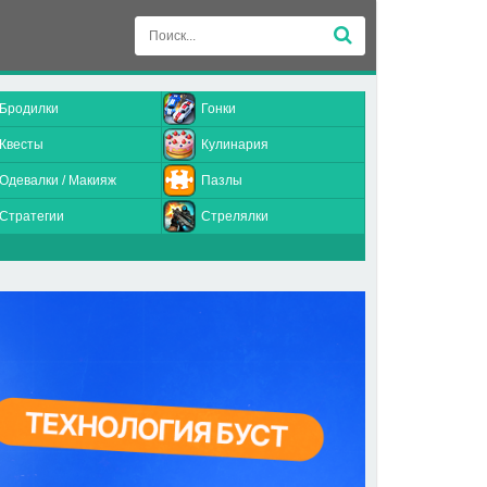
Бродилки
Гонки
Квесты
Кулинария
Одевалки / Макияж
Пазлы
Стратегии
Стрелялки