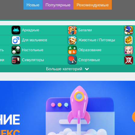
Новые
Популярные
Рекомендуемые
Аркадные
Бегалки
Для мальчиков
Животные / Питомцы
ть
Настольные
Образование
лки
Симуляторы
Спортивные
Больше категорий