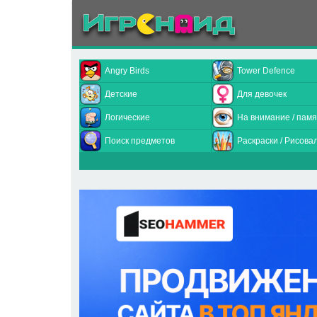
Angry Birds
Tower Defence
Детские
Для девочек
Логические
На внимание / памя
Поиск предметов
Раскраски / Рисова