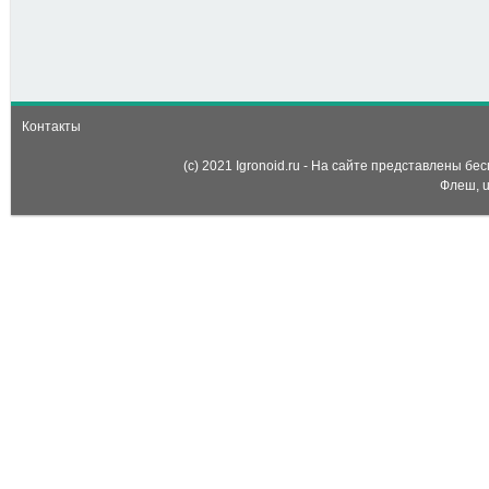
7
Раскраска: Семья
медведей (Bear Family:
Coloring)
Контакты
(c) 2021 Igronoid.ru - На сайте представлены б
Флеш, u