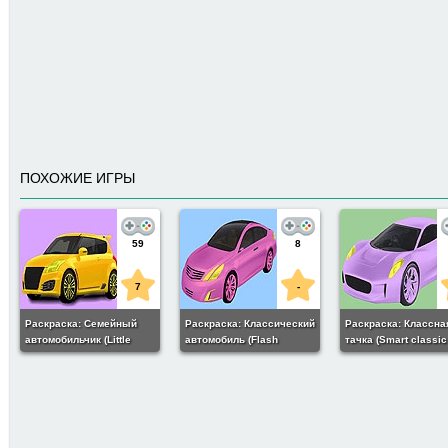
ПОХОЖИЕ ИГРЫ
59
8
7
-
Раскраска: Семейный
Раскраска: Классический
Раскраска: Классна
автомобильчик (Little
автомобиль (Flash
тачка (Smart classic
family car coloring)
classic car coloring)
coloring)
154