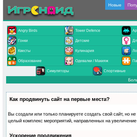
Новые
Поп
Angry Birds
Tower Defence
Ар
Гонки
Детские
Дл
Квесты
Кулинария
Ло
Образование
Одевалки / Макияж
Па
Симуляторы
Спортивные
Бол
Как продвинуть сайт на первые места?
Вы создали или только планируете создать свой сайт, но не 
целый комплекс мероприятий, направленных на увеличение 
Ускорение продвижения