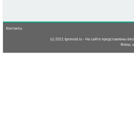
Алмазные шахматы
(Diamond chess)
Контакты
(c) 2021 Igronoid.ru - На сайте представлены б
Флеш, u