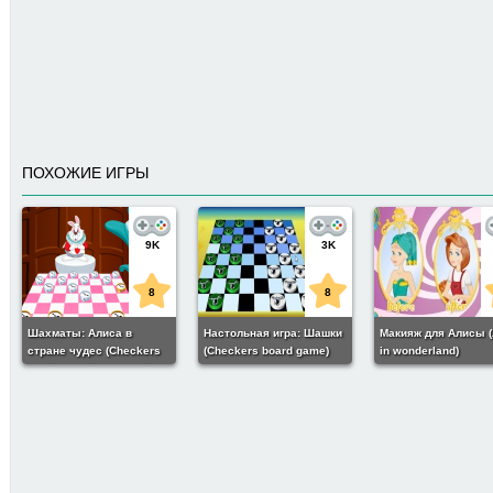
ПОХОЖИЕ ИГРЫ
9K
3K
8
8
Шахматы: Алиса в
Настольная игра: Шашки
Макияж для Алисы (
стране чудес (Checkers
(Checkers board game)
in wonderland)
of Alice in Wonderland)
33
5