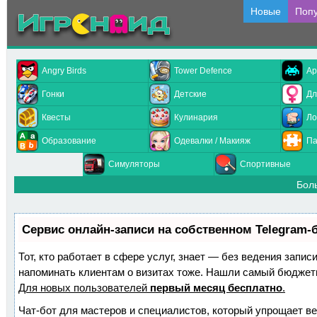
Новые
Поп
Angry Birds
Tower Defence
Ар
Гонки
Детские
Дл
Квесты
Кулинария
Ло
Образование
Одевалки / Макияж
Па
Симуляторы
Спортивные
Бол
Сервис онлайн-записи на собственном Telegram-
Тот, кто работает в сфере услуг, знает — без ведения запис
напоминать клиентам о визитах тоже. Нашли самый бюджет
Для новых пользователей
первый месяц бесплатно
.
Чат-бот для мастеров и специалистов, который упрощает ве