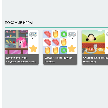
ПОХОЖИЕ ИГРЫ
67
16
-
-
Дружба это чудо:
Сладкие мечты (Sweet
Сладкие блинчики (
сладкие уголки из теста
Dreams)
Pancakes)
(Friendship is a miracle:
Bakery sweet corners)
493
7
Кулинария: Сладкие
печенья (Sweet Cookies)