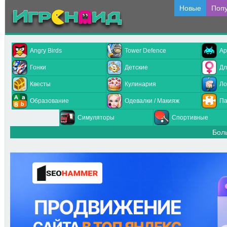
Новые
Поп
Angry Birds
Tower Defence
Ар
Гонки
Детские
Дл
Квесты
Кулинария
Ло
Образование
Одевалки / Макияж
Па
Симуляторы
Спортивные
Бол