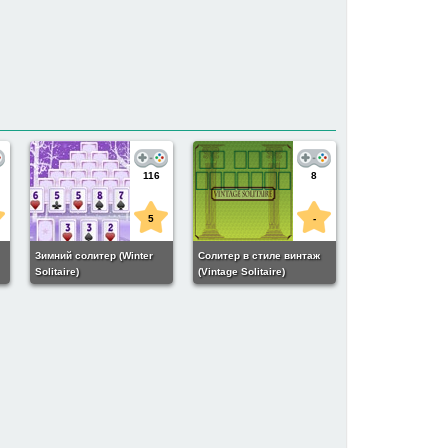
116
8
5
-
Зимний солитер (Winter
Солитер в стиле винтаж
Solitaire)
(Vintage Solitaire)