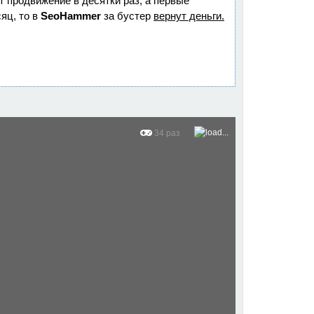
ет продвижение в десятки раз, а первые
яц, то в
SeoHammer
за бустер
вернут деньги.
34 раз