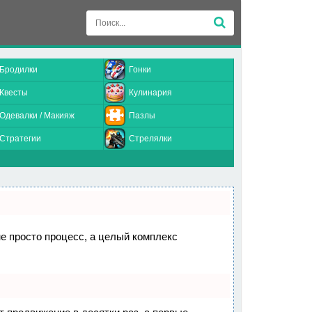
Бродилки
Гонки
Квесты
Кулинария
Одевалки / Макияж
Пазлы
Стратегии
Стрелялки
не просто процесс, а целый комплекс