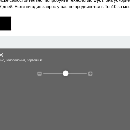
оиске самостоятельно, попробуйте технологию
Буст
, она ускоря
дней. Если ни один запрос у вас не продвинется в Топ10 за мес
e)
ние
,
Головоломки
,
Карточные