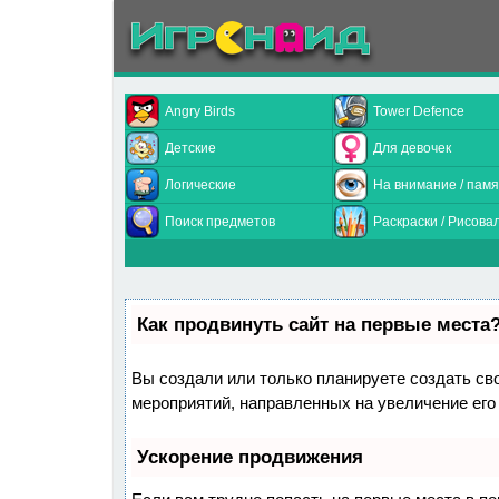
Angry Birds
Tower Defence
Детские
Для девочек
Логические
На внимание / памя
Поиск предметов
Раскраски / Рисова
Как продвинуть сайт на первые места
Вы создали или только планируете создать свой
мероприятий, направленных на увеличение его
Ускорение продвижения