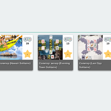
39
13
10
-
-
-
олитер (Hawaii Solitaire)
Солитер: вечер (Evening
Солитер (Last Spy
Town Solitaire)
Solitaire)