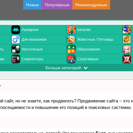
Новые
Популярные
Рекомендуемые
Аркадные
Бегалки
Для мальчиков
Животные / Питомцы
ть
Настольные
Образование
лки
Симуляторы
Спортивные
Больше категорий
?
 сайт, но не знаете, как продвигать? Продвижение сайта – это 
 посещаемости и повышение его позиций в поисковых системах.