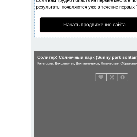
Если вам трудно попасть на первые места в п
результаты появляются уже в течение первых 7 
Начать продвижение сайта
Солитер: Солнечный парк (Sunny park solitair
Категории:
Для девочек
,
Для мальчиков
,
Логические
,
Образова