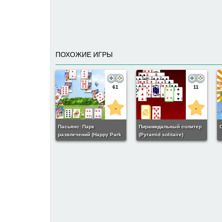
ПОХОЖИЕ ИГРЫ
61
11
-
-
Пасьянс: Парк
Пирамидальный солитер
С
развлечений (Happy Park
(Pyramid solitaire)
Solitaire)