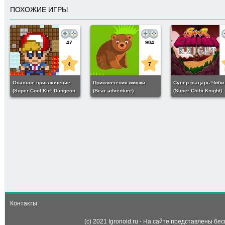
ПОХОЖИЕ ИГРЫ
47
904
4
7
Опасное приключение
Приключения мишки
Супер рыцарь Чиби
(Super Cool Kid: Dungeon
(Bear adventure)
(Super Chibi Knight)
Adventure)
165
7
Супер улитка (super
snail)
Контакты
(c) 2021 Igronoid.ru - На сайте представлены б