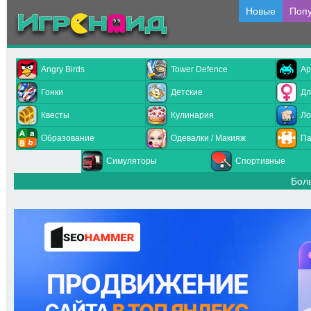
Новые
Поп
Angry Birds
Tower Defence
Ар
Гонки
Детские
Дл
Квесты
Кулинария
Ло
Образование
Одевалки / Макияж
Па
Симуляторы
Спортивные
Бол