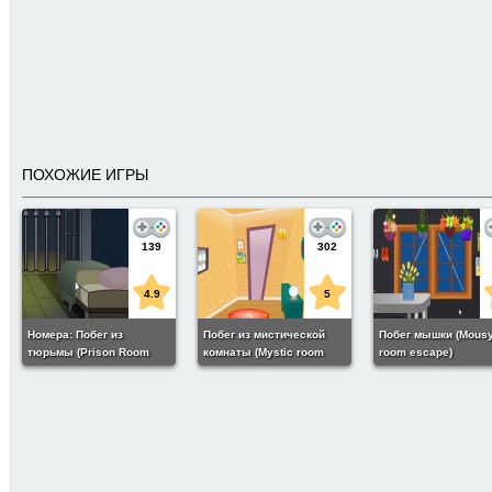
ПОХОЖИЕ ИГРЫ
139
302
4.9
5
Номера: Побег из
Побег из мистической
Побег мышки (Mous
тюрьмы (Prison Room
комнаты (Mystic room
room escape)
Escape)
escape)
15
-