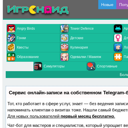
Новые
Поп
Angry Birds
Tower Defence
Ар
Гонки
Детские
Дл
Квесты
Кулинария
Ло
Образование
Одевалки / Макияж
Па
Симуляторы
Спортивные
Бол
Сервис онлайн-записи на собственном Telegram-
Тот, кто работает в сфере услуг, знает — без ведения запис
напоминать клиентам о визитах тоже. Нашли самый бюджет
Для новых пользователей
первый месяц бесплатно
.
Чат-бот для мастеров и специалистов, который упрощает ве