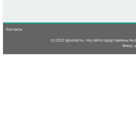
Новогодний побег (New
Year Eve Room Escape)
Контакты
(c) 2021 Igronoid.ru - На сайте представлены б
Флеш, u