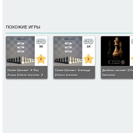
ПОХОЖИЕ ИГРЫ
3K
1K
7
7
Уроки Шахмат: X Ray
Уроки Шахмат: Блокада
Демоны шахмат (Ch
Атака (Chess lessons. X
(Chess lessons.
Demons)
Ray attack)
Blockade)
2
-
Девушка-гитаристка