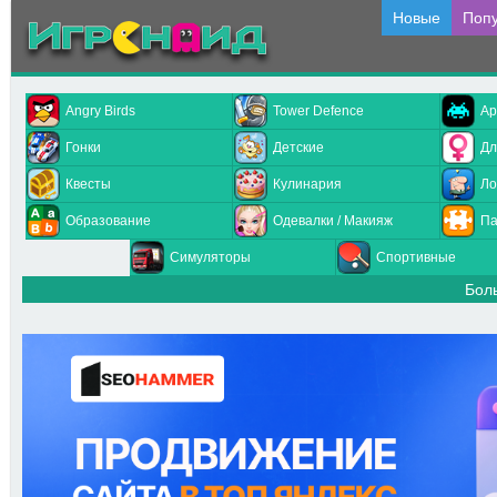
Новые
Поп
Angry Birds
Tower Defence
Ар
Гонки
Детские
Дл
Квесты
Кулинария
Ло
Образование
Одевалки / Макияж
Па
Симуляторы
Спортивные
Бол