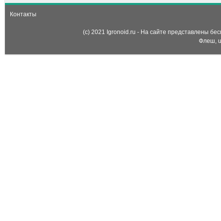
Контакты
(c) 2021 Igronoid.ru - На сайте представлены б
Флеш, u