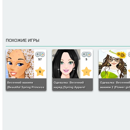
ПОХОЖИЕ ИГРЫ
57
5
5
-
Весенний макияж
Одевалка: Весенний
Одевалка: Весенни
(Beautiful Spring Princess
наряд (Spring Apparel
макияж 2 (Flower gir
Makeover)
Trade Show)
makeup)
7
-
Одевалка: Весна 2013