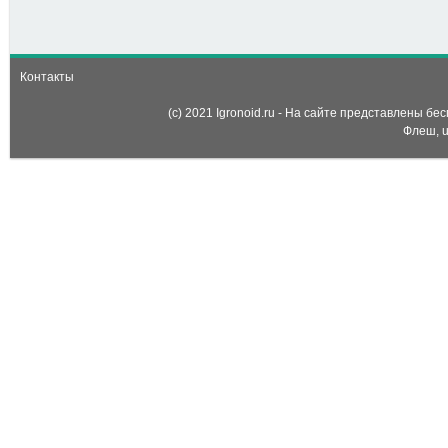
(Spring 2013 Dress Up)
Контакты
(c) 2021 Igronoid.ru - На сайте представлены б
Флеш, u