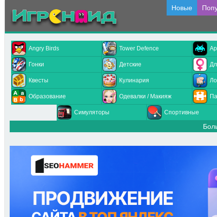
Новые
Поп
Angry Birds
Tower Defence
Ар
Гонки
Детские
Дл
Квесты
Кулинария
Ло
Образование
Одевалки / Макияж
Па
Симуляторы
Спортивные
Бол