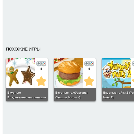
ПОХОЖИЕ ИГРЫ
8
4
-
-
Вкусные
Вкусные гамбургеры
Вкусные гайки 2 (
Рождественские печенья
(Yummy burgers)
Nuts 2)
(Yummy Christmas
Cookies)
8K
9