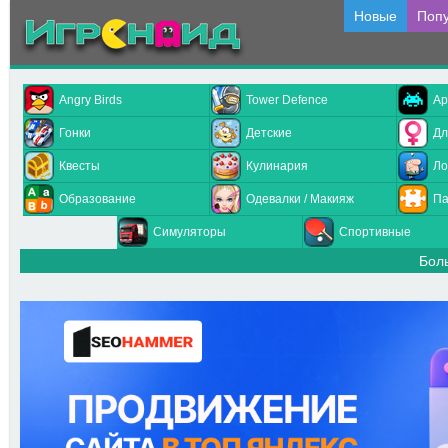
Новые
Поп
Angry Birds
Tower Defence
Ар
Гонки
Детские
Дл
Квесты
Кулинария
Ло
Образование
Одевалки / Макияж
Па
Симуляторы
Спортивные
Бол