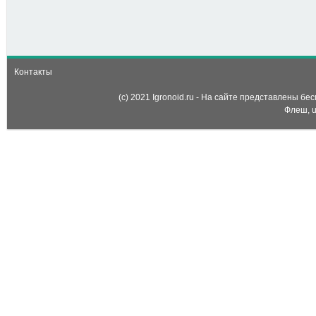
Массовая драка
монстров (Monster Mass
Clashes)
Контакты
(c) 2021 Igronoid.ru - На сайте представлены б
Флеш, u