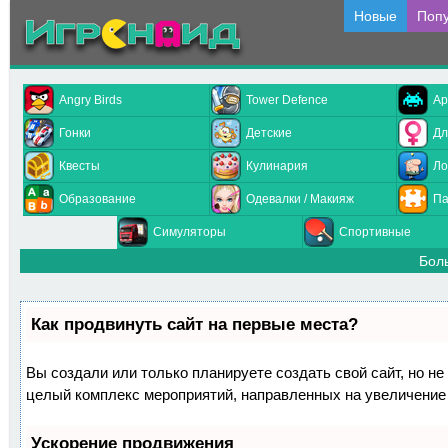
Новые
Поп
Angry Birds
Tower Defence
Ар
Гонки
Детские
Дл
Квесты
Кулинария
Ло
Образование
Одевалки / Макияж
Па
Симуляторы
Спортивные
Бол
Как продвинуть сайт на первые места?
Вы создали или только планируете создать свой сайт, но не 
целый комплекс мероприятий, направленных на увеличение 
Ускорение продвижения