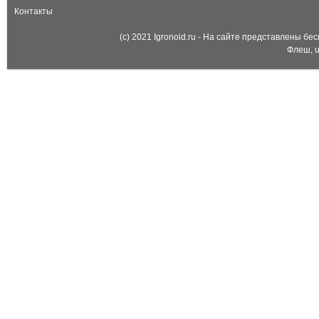
Контакты
(c) 2021 Igronoid.ru - На сайте представлены б
Флеш, u