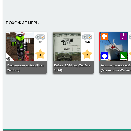
ПОХОЖИЕ ИГРЫ
6K
25K
8
9
Пиксельная война (Pixel
Война: 1944 год (Warfare
Асимметричная вой
Warfare)
1944)
(Asymmetric Warfare
2K
8
Возмездие Викингов (The
Viking's Revenge)