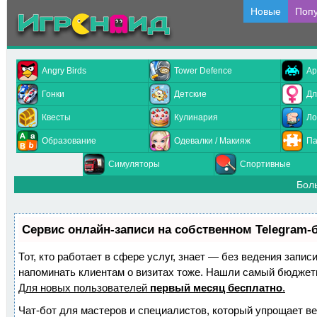
Новые
Поп
Angry Birds
Tower Defence
Ар
Гонки
Детские
Дл
Квесты
Кулинария
Ло
Образование
Одевалки / Макияж
Па
Симуляторы
Спортивные
Бол
Сервис онлайн-записи на собственном Telegram-
Тот, кто работает в сфере услуг, знает — без ведения запис
напоминать клиентам о визитах тоже. Нашли самый бюджет
Для новых пользователей
первый месяц бесплатно
.
Чат-бот для мастеров и специалистов, который упрощает ве