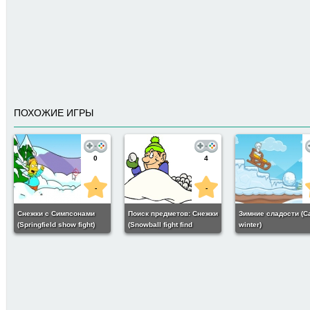
ПОХОЖИЕ ИГРЫ
0
4
-
-
Снежки с Симпсонами
Поиск предметов: Снежки
Зимние сладости (C
(Springfield show fight)
(Snowball fight find
winter)
numbers)
2K
8