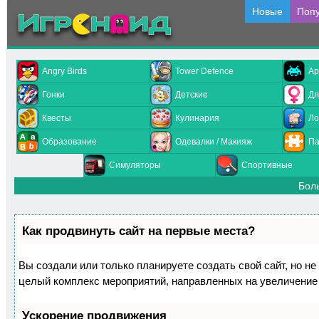
Новые
Поп
Angry Birds
Tower Defence
Ар
Гонки
Детские
Дл
Квесты
Кулинария
Ло
Образование
Одевалки / Макияж
Па
Симуляторы
Спортивные
Бол
Как продвинуть сайт на первые места?
Вы создали или только планируете создать свой сайт, но не 
целый комплекс мероприятий, направленных на увеличение 
Ускорение продвижения