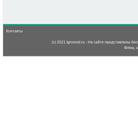
Губка Боб убегает от
лавины
Контакты
(c) 2021 Igronoid.ru - На сайте представлены б
Флеш, u