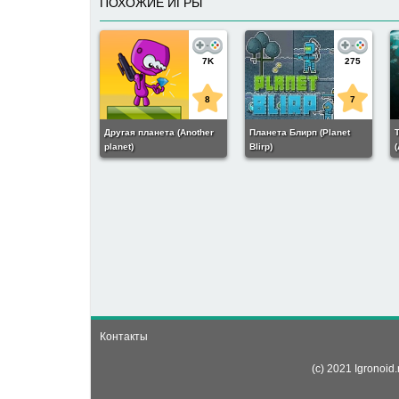
ПОХОЖИЕ ИГРЫ
7K
275
8
7
Другая планета (Another
Планета Блирп (Planet
planet)
Blirp)
(
Контакты
(c) 2021 Igronoi