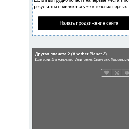
Если вам трудно попасть на первые места в п
результаты появляются уже в течение первых 7 
Начать продвижение сайта
Другая планета 2 (Another Planet 2)
Категории:
Для мальчиков
,
Логические
,
Стрелялки
,
Головоломк