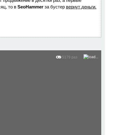
ет продвижение в десятки раз, а первые
яц, то в
SeoHammer
за бустер
вернут деньги.
5179 раз