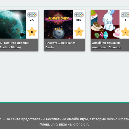
2K
589
5
8
7
-
TD: Планета Древних
Планета Дэш (Planet
Дизайнер домашних
Ancient Planet)
Dash)
животных: Планета
слонов (Pet Home
Designer: Elephant Planet
d.ru - На сайте представлены бесплатные онлайн игры, в которые можно играт
Флеш, unity игры на
igronoid.ru