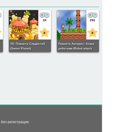
1K
292
8
8
TD: Планета Сладостей
Планета Антарес: Атака
(Sweet Planet)
роботами (Robot attack
planet antares)
)
ь без регистрации