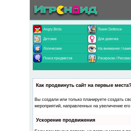
Angry Birds
Tower Defence
Детские
Для девочек
Логические
На внимание / памя
Поиск предметов
Раскраски / Рисова
Как продвинуть сайт на первые места
Вы создали или только планируете создать свой
мероприятий, направленных на увеличение его
Ускорение продвижения