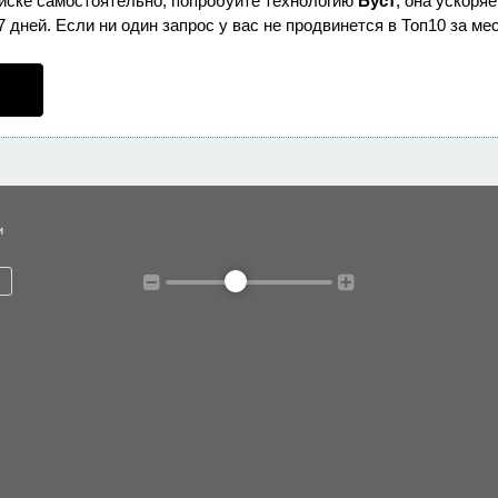
оиске самостоятельно, попробуйте технологию
Буст
, она ускоря
дней. Если ни один запрос у вас не продвинется в Топ10 за мес
и