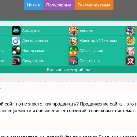
Новые
Популярные
Рекомендуемые
Аркадные
Бегалки
Для мальчиков
Животные / Питомцы
ть
Настольные
Образование
лки
Симуляторы
Спортивные
Больше категорий
?
 сайт, но не знаете, как продвигать? Продвижение сайта – это 
 посещаемости и повышение его позиций в поисковых системах.