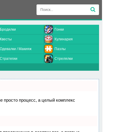
Бродилки
Гонки
Квесты
Кулинария
Одевалки / Макияж
Пазлы
Стратегии
Стрелялки
не просто процесс, а целый комплекс