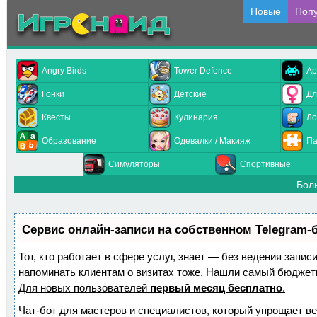
Новые
Поп
Angry Birds
Tower Defence
Ар
Гонки
Детские
Дл
Квесты
Кулинария
Ло
Образование
Одевалки / Макияж
Па
Симуляторы
Спортивные
Бол
Сервис онлайн-записи на собственном Telegram-
Тот, кто работает в сфере услуг, знает — без ведения запис
напоминать клиентам о визитах тоже. Нашли самый бюджет
Для новых пользователей
первый месяц бесплатно
.
Чат-бот для мастеров и специалистов, который упрощает ве