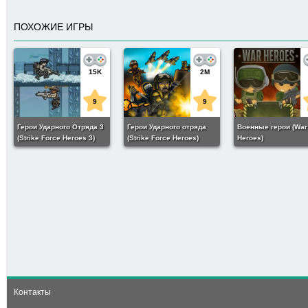
ПОХОЖИЕ ИГРЫ
15K
2M
9
9
Герои Ударного Отряда 3
Герои Ударного отряда
Военные герои (War
(Strike Force Heroes 3)
(Strike Force Heroes)
Heroes)
8K
8
Герои Меча (Heroes Of
The Sword)
Контакты