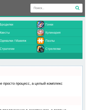
Бродилки
Гонки
Квесты
Кулинария
Одевалки / Макияж
Пазлы
Стратегии
Стрелялки
не просто процесс, а целый комплекс