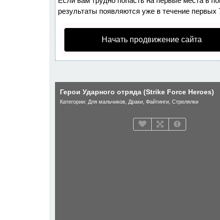
Если вам трудно попасть на первые места в п
результаты появляются уже в течение первых 7 
Начать продвижение сайта
Герои Ударного отряда (Strike Force Heroes)
Категории:
Для мальчиков
,
Драки
,
Файтинги
,
Стрелялки