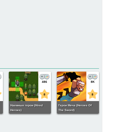
486
8K
8
8
Наемные герои (Hired
Герои Меча (Heroes Of
Heroes)
The Sword)
)