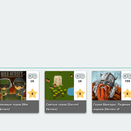
1K
1K
759
8
8
8
Военные герои (War
Святые герои (Sacred
Герои Мангары: Ледяная
Heroes)
Heroes)
корона (Heroes of
Mangara: The Frost Crown