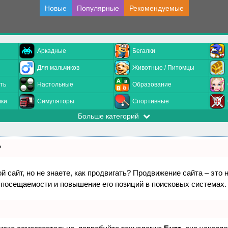
Новые
Популярные
Рекомендуемые
Аркадные
Бегалки
Для мальчиков
Животные / Питомцы
ть
Настольные
Образование
лки
Симуляторы
Спортивные
Больше категорий
?
 сайт, но не знаете, как продвигать? Продвижение сайта – это 
 посещаемости и повышение его позиций в поисковых системах.