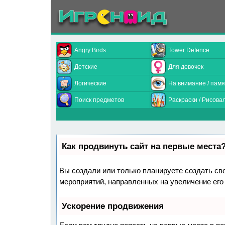
Angry Birds
Tower Defence
Детские
Для девочек
Логические
На внимание / памя
Поиск предметов
Раскраски / Рисова
Как продвинуть сайт на первые места
Вы создали или только планируете создать свой
мероприятий, направленных на увеличение его
Ускорение продвижения