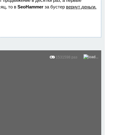
ет продвижение в десятки раз, а первые
яц, то в
SeoHammer
за бустер
вернут деньги.
1531598 раз