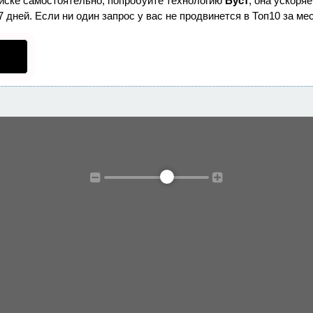
оиске самостоятельно, попробуйте технологию
Буст
, она ускоря
дней. Если ни один запрос у вас не продвинется в Топ10 за мес