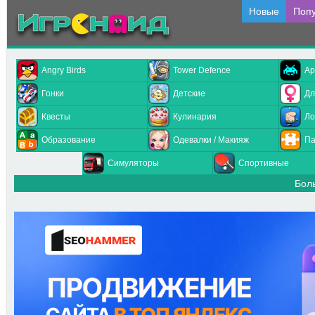
Новые
Поп
Angry Birds
Tower Defence
Ар
Гонки
Детские
Дл
Квесты
Кулинария
Ло
Образование
Одевалки / Макияж
Па
Симуляторы
Спортивные
Бол