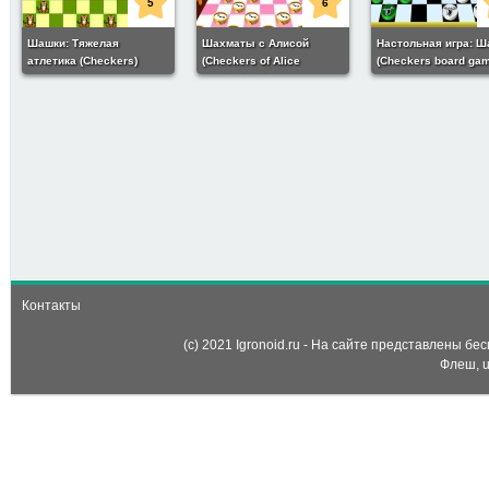
5
6
Шашки: Тяжелая
Шахматы с Алисой
Настольная игра: 
атлетика (Checkers)
(Checkers of Alice
(Checkers board ga
wonderland)
769
7
Шашки (Master Checkers)
Контакты
(c) 2021 Igronoid.ru - На сайте представлены б
Флеш, u