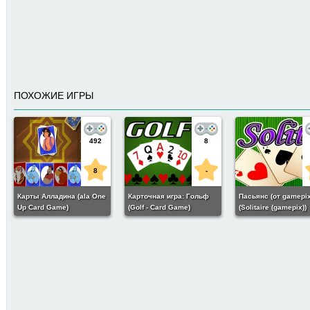
ПОХОЖИЕ ИГРЫ
492
8
8
-
Карты Алладина (ala One
Карточная игра: Гольф
Пасьянс (от gamepix
Up Card Game)
(Golf - Card Game)
(Solitaire (gamepix))
90
6
Пасьянс от Смурфиков