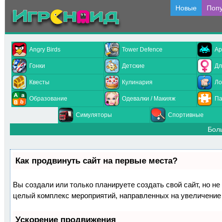
Новые
Поп
Angry Birds
Tower Defence
Ар
Гонки
Детские
Дл
Квесты
Кулинария
Ло
Образование
Одевалки / Макияж
Па
Симуляторы
Спортивные
Бол
Как продвинуть сайт на первые места?
Вы создали или только планируете создать свой сайт, но не 
целый комплекс мероприятий, направленных на увеличение 
Ускорение продвижения