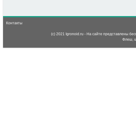
Контакты
(c) 2021 Igronoid.ru - На сайте представлены б
Флеш, u