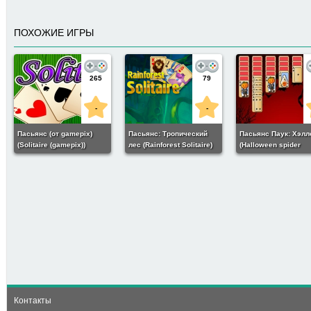
ПОХОЖИЕ ИГРЫ
265
79
-
-
Пасьянс (от gamepix)
Пасьянс: Тропический
Пасьянс Паук: Хэлл
(Solitaire (gamepix))
лес (Rainforest Solitaire)
(Halloween spider
solitaire)
16
-
Пасьянс: Ледяные карты
(Ice Cards Solitaire)
Контакты