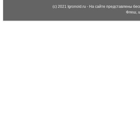
(c) 2021 Igronoid.ru - На сайте представлены б
Флеш, u