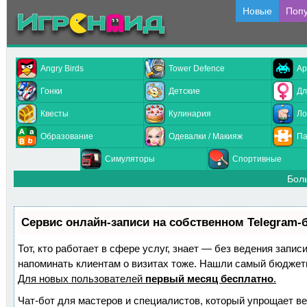
Новые
Поп
Angry Birds
Tower Defence
Ар
Гонки
Детские
Дл
Квесты
Кулинария
Ло
Образование
Одевалки / Макияж
Па
Симуляторы
Спортивные
Бол
Сервис онлайн-записи на собственном Telegram-
Тот, кто работает в сфере услуг, знает — без ведения запис
напоминать клиентам о визитах тоже. Нашли самый бюджет
Для новых пользователей
первый месяц бесплатно
.
Чат-бот для мастеров и специалистов, который упрощает ве