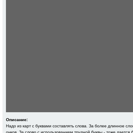
Описание:
Надо из карт с буквами составлять слова. За более длинное сло
очков. За слово с использованием трудной буквы - тоже дается 