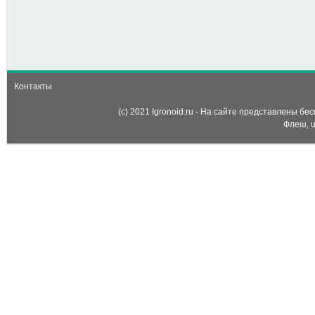
7
Том и Джерри:
Математический
поединок (math game with
tom and jerry)
Контакты
(c) 2021 Igronoid.ru - На сайте представлены б
Флеш, u