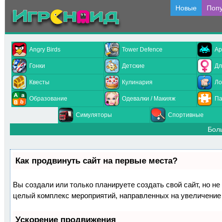
Новые
Поп
Angry Birds
Tower Defence
Ар
Гонки
Детские
Дл
Квесты
Кулинария
Ло
Образование
Одевалки / Макияж
Па
Симуляторы
Спортивные
Бол
Как продвинуть сайт на первые места?
Вы создали или только планируете создать свой сайт, но не 
целый комплекс мероприятий, направленных на увеличение 
Ускорение продвижения