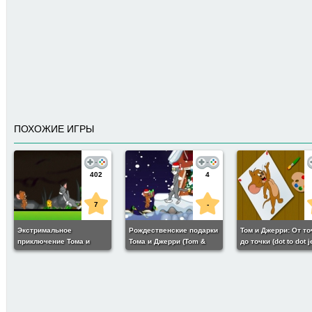
ПОХОЖИЕ ИГРЫ
402
4
7
-
Экстримальное
Рождественские подарки
Том и Джерри: От то
приключение Тома и
Тома и Джерри (Tom &
до точки (dot to dot j
Джерри 2 (Tom & Jerry:
Jerry Christmas gifts)
Xtreme Adventure 2)
233