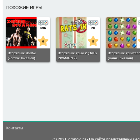
ПОХОЖИЕ ИГРЫ
696
2K
6
8
Вторжение Зомби
Вторжение крыс 2 (RATS
Вторжение кристал
(Zombie Invasion)
INVASION 2)
(Game Invasion)
6
-
Цветное вторжение
(Color Invasion)
Контакты
(c) 2021 Igronoid.ru - На сайте представлены б