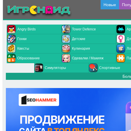
Новые
Поп
Angry Birds
Tower Defence
Ар
Гонки
Детские
Дл
Квесты
Кулинария
Ло
Образование
Одевалки / Макияж
Па
Симуляторы
Спортивные
Бол