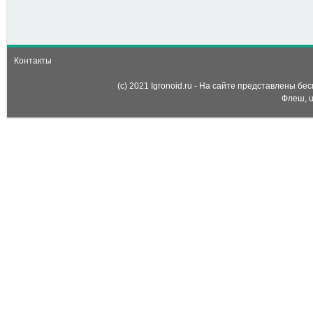
Побег из золотой
комнаты на Пасху (Gold
Room Escape Easter)
Контакты
(c) 2021 Igronoid.ru - На сайте представлены б
Флеш, u