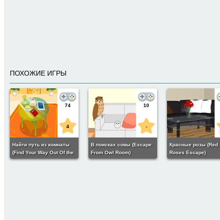
ПОХОЖИЕ ИГРЫ
74
10
4
-
Найти путь из комнаты
В поисках совы (Escape
Красные розы (Red
(Find Your Way Out Of the
From Owl Room)
Roses Escape)
Room)
105
6