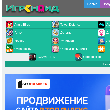
Новые
Поп
Angry Birds
Tower Defence
Ар
Гонки
Детские
Дл
Квесты
Кулинария
Ло
Образование
Одевалки / Макияж
Па
Симуляторы
Спортивные
Бол