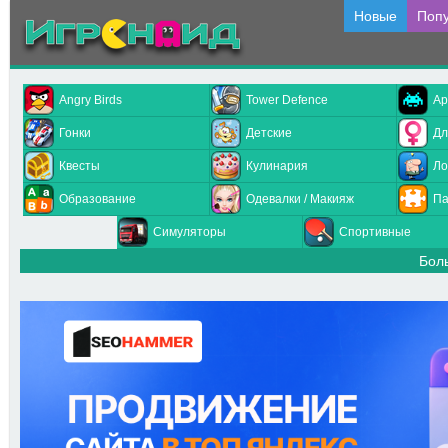
Новые
Поп
Angry Birds
Tower Defence
Ар
Гонки
Детские
Дл
Квесты
Кулинария
Ло
Образование
Одевалки / Макияж
Па
Симуляторы
Спортивные
Бол