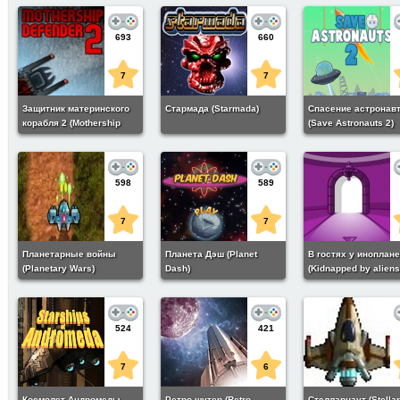
693
660
7
7
Защитник материнского
Стармада (Starmada)
Спасение астронавт
корабля 2 (Mothership
(Save Astronauts 2)
Defender 2)
598
589
7
7
Планетарные войны
Планета Дэш (Planet
В гостях у иноплан
(Planetary Wars)
Dash)
(Kidnapped by aliens
524
421
7
6
Космолет Андромеды
Ретро шутер (Retro
Стелларнаут (Stellar