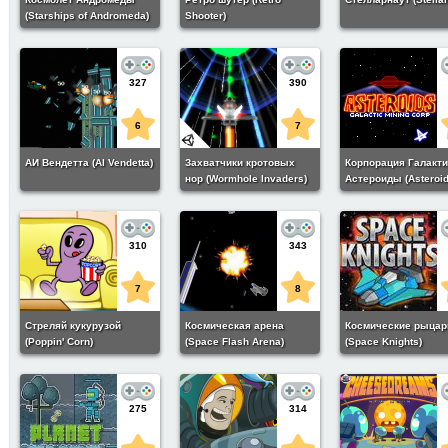
(Starships of Andromeda)
Shooter)
327
390
6
7
АИ Вендетта (AI Vendetta)
Захватчики кротовых
Корпорация Галакти
нор (Wormhole Invaders)
Астероиды (Asteroid
Galactic Mining Corp
310
343
7
8
Стреляй кукурузой
Космическая арена
Космические рыцар
(Poppin' Corn)
(Space Flash Arena)
(Space Knights)
275
314