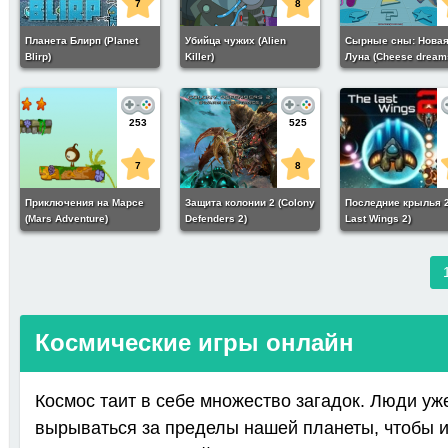
7
8
Планета Блирп (Planet
Убийца чужих (Alien
Сырные сны: Нова
Blirp)
Killer)
Луна (Cheese dream
new moon)
253
525
7
8
Приключения на Марсе
Защита колонии 2 (Colony
Последние крылья 2
(Mars Adventure)
Defenders 2)
Last Wings 2)
Космические игры онлайн
Космос таит в себе множество загадок. Люди уж
вырываться за пределы нашей планеты, чтобы 