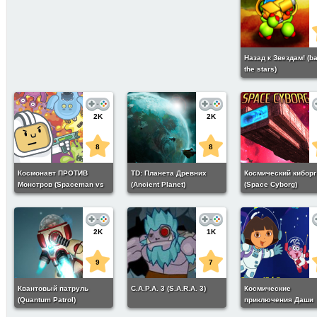
Назад к Звездам! (ba
the stars)
2K
2K
8
8
Космонавт ПРОТИВ
TD: Планета Древних
Космический киборг
Монстров (Spaceman vs
(Ancient Planet)
(Space Cyborg)
Monsters)
2K
1K
9
7
Квантовый патруль
С.А.Р.А. 3 (S.A.R.A. 3)
Космические
(Quantum Patrol)
приключения Даши
(Dora's Space Adven